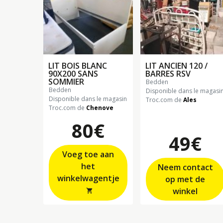
LIT BOIS BLANC
LIT ANCIEN 120 /
90X200 SANS
BARRES RSV
SOMMIER
bedden
bedden
Disponible dans le magasi
Disponible dans le magasin
Troc.com de
Ales
Troc.com de
Chenove
80€
49€
Voeg toe aan
het
Neem contact
winkelwagentje
op met de
winkel
shopping_cart