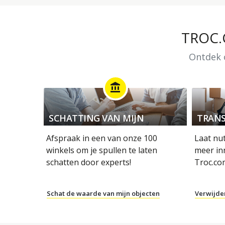
TROC
Ontdek o
account_balance
SCHATTING VAN MIJN
TRANS
OBJECTEN
Afspraak in een van onze 100
Laat nu
winkels om je spullen te laten
meer in
schatten door experts!
Troc.co
Schat de waarde van mijn objecten
Verwijde