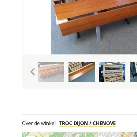
keyboard_arrow_left
Over de winkel
TROC DIJON / CHENOVE