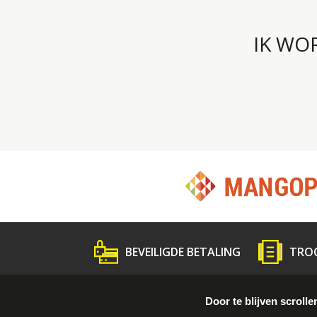
IK WO
BEVEILIGDE BETALING
TRO
Wat is Troc ?
Volg de gids
Persme
Door te blijven scrolle