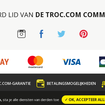
RD LID VAN
DE TROC.COM COMM
C.COM-GARANTIE
BETALINGSMOGELIJKHEDEN
dedeling
Contact
CONTRACTUELE VOORWAARDE
✓ OK, ACCEPTEER ALL
sta je alle diensten van derden toe
n,
Wettelijke vermeldingen
Sitemap