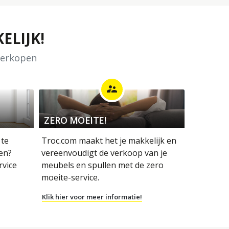
ELIJK!
 verkopen
supervisor_account
ZERO MOEITE!
 te
Troc.com maakt het je makkelijk en
en?
vereenvoudigt de verkoop van je
rvice
meubels en spullen met de zero
moeite-service.
Klik hier voor meer informatie!