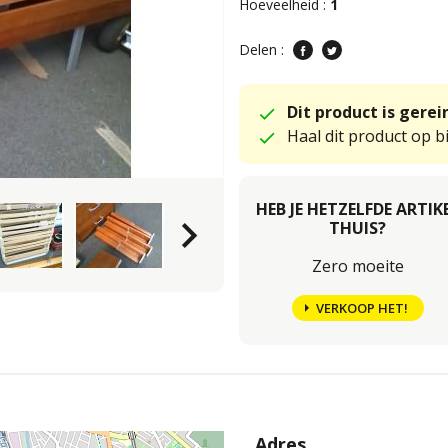
Hoeveelheid :
1
Delen :
Dit product is gere
Haal dit product op bi
HEB JE HETZELFDE ARTIK
keyboard_arrow_right
THUIS?
Zero moeite
VERKOOP HET!
Adres