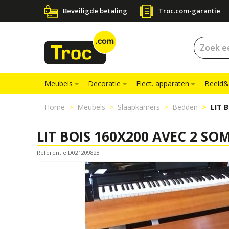
Beveiligde betaling
Troc.com-garantie
Meubels
Decoratie
Elect. apparaten
Beeld&
Home
Meubels
Slaapkamers
Bedden
LIT 
LIT BOIS 160X200 AVEC 2 SOM
Referentie D021209828