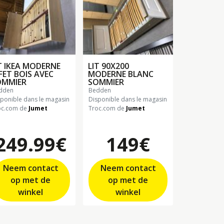
T IKEA MODERNE
LIT 90X200
FET BOIS AVEC
MODERNE BLANC
OMMIER
SOMMIER
edden
bedden
sponible dans le magasin
Disponible dans le magasin
oc.com de
Jumet
Troc.com de
Jumet
249.99€
149€
Neem contact
Neem contact
op met de
op met de
winkel
winkel