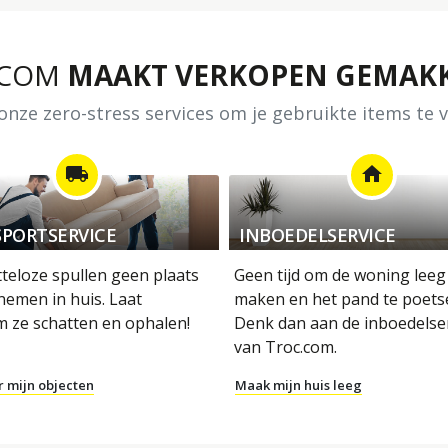
.COM
MAAKT VERKOPEN GEMAKK
nze zero-stress services om je gebruikte items te
local_shipping
home
PORTSERVICE
INBOEDELSERVICE
tteloze spullen geen plaats
Geen tijd om de woning leeg
nemen in huis. Laat
maken en het pand te poets
m ze schatten en ophalen!
Denk dan aan de inboedelse
van Troc.com.
r mijn objecten
Maak mijn huis leeg