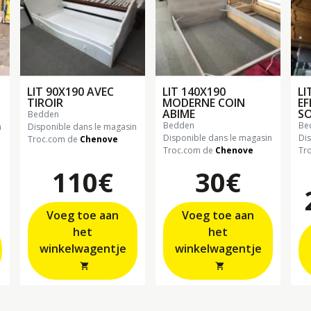
LIT 90X190 AVEC
LIT 140X190
LI
TIROIR
MODERNE COIN
EF
ABIME
S
bedden
bedden
b
n
Disponible dans le magasin
Disponible dans le magasin
Di
Troc.com de
Chenove
Troc.com de
Chenove
Tr
110€
30€
Voeg toe aan
Voeg toe aan
het
het
winkelwagentje
winkelwagentje
shopping_cart
shopping_cart