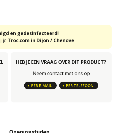
inigd en gedesinfecteerd!
j je
Troc.com in Dijon / Chenove
EL
HEB JE EEN VRAAG OVER DIT PRODUCT?
Neem contact met ons op
PER E-MAIL
PER TELEFOON
Openingstijden