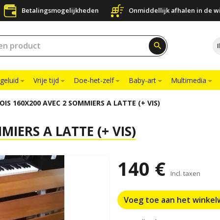
Betalingsmogelijkheden
Onmiddellijk afhalen in de w
search
geluid
Vrije tijd
Doe-het-zelf
Baby-art
Multimedia
BOIS 160X200 AVEC 2 SOMMIERS A LATTE (+ VIS)
MIERS A LATTE (+ VIS)
140 €
Incl. taxen
Voeg toe aan het winke