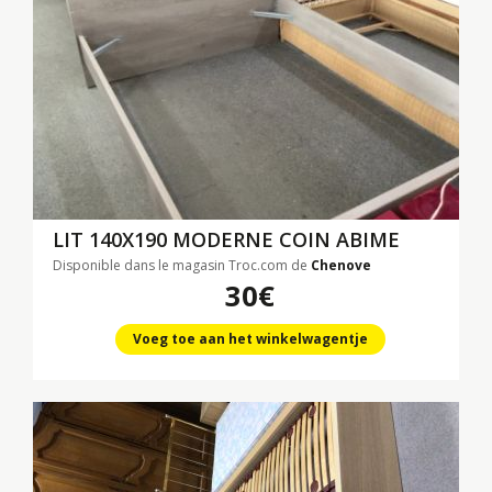
LIT 140X190 MODERNE COIN ABIME
Disponible dans le magasin Troc.com de
Chenove
30€
Voeg toe aan het winkelwagentje