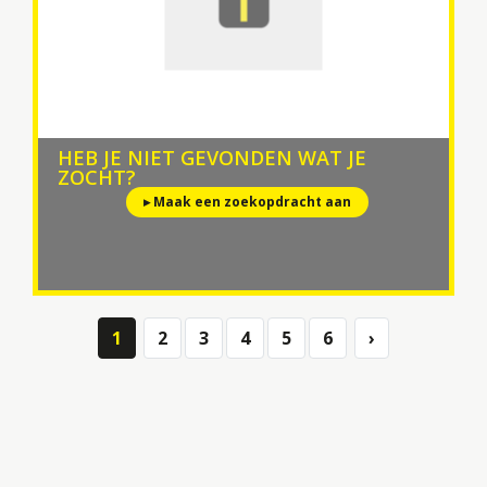
HEB JE NIET GEVONDEN WAT JE
ZOCHT?
▸ Maak een zoekopdracht aan
1
2
3
4
5
6
›
Next