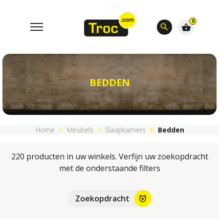
0
search
shopping_basket
BEDDEN
Home
Meubels
Slaapkamers
Bedden
220 producten in uw winkels. Verfijn uw zoekopdracht
met de onderstaande filters
Zoekopdracht
alarm_add