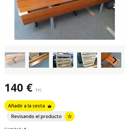
keyboard_arrow_left
keyboard_arrow_right
140 €
TTC
Añadir a la cesta
shopping_basket
Revisando el producto
star_border