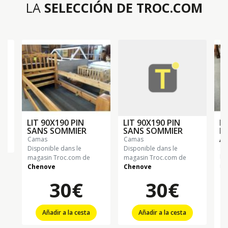
LA
SELECCIÓN DE TROC.COM
LIT 90X190 PIN
LIT 90X190 PIN
LI
SANS SOMMIER
SANS SOMMIER
M
A
camas
camas
c
Disponible dans le
Disponible dans le
Di
magasin Troc.com de
magasin Troc.com de
ma
Chenove
Chenove
Ch
30€
30€
Añadir a la cesta
Añadir a la cesta