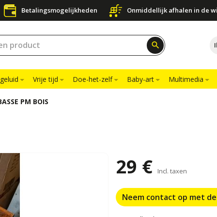
Betalingsmogelijkheden
Onmiddellijk afhalen in de w
search
geluid
Vrije tijd
Doe-het-zelf
Baby-art
Multimedia
BASSE PM BOIS
29 €
Incl. taxen
Neem contact op met de