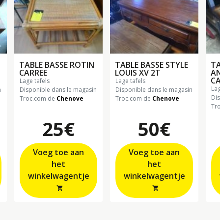
TABLE BASSE ROTIN
TABLE BASSE STYLE
TA
CARREE
LOUIS XV 2T
AN
CA
lage tafels
lage tafels
la
n
Disponible dans le magasin
Disponible dans le magasin
Di
Troc.com de
Chenove
Troc.com de
Chenove
Tr
25€
50€
Voeg toe aan
Voeg toe aan
het
het
winkelwagentje
winkelwagentje
shopping_cart
shopping_cart