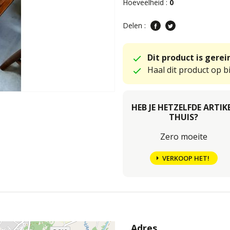
Hoeveelheid :
0
Delen :
Dit product is gere
Haal dit product op bi
HEB JE HETZELFDE ARTIK
THUIS?
Zero moeite
VERKOOP HET!
Adres