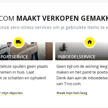
.COM
MAAKT VERKOPEN GEMAKK
nze zero-stress services om je gebruikte items te
local_shipping
home
PORTSERVICE
INBOEDELSERVICE
tteloze spullen geen plaats
Geen tijd om de woning leeg
nemen in huis. Laat
maken en het pand te poets
m ze schatten en ophalen!
Denk dan aan de inboedelse
van Troc.com.
r mijn objecten
Maak mijn huis leeg