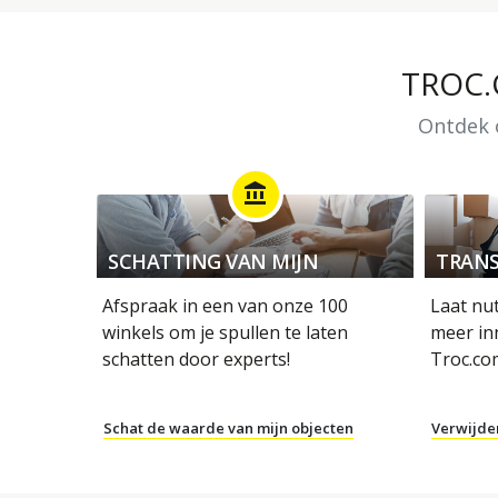
TROC
Ontdek o
account_balance
SCHATTING VAN MIJN
TRANS
OBJECTEN
Afspraak in een van onze 100
Laat nu
winkels om je spullen te laten
meer in
schatten door experts!
Troc.co
Schat de waarde van mijn objecten
Verwijde