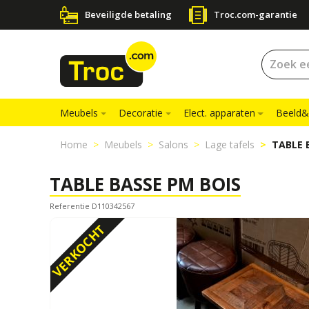
Beveiligde betaling
Troc.com-garantie
Meubels
Decoratie
Elect. apparaten
Beeld&
Home
Meubels
Salons
Lage tafels
TABLE 
TABLE BASSE PM BOIS
Referentie D110342567
VERKOCHT