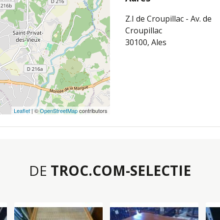
Z.I de Croupillac - Av. de
Croupillac
30100, Ales
Leaflet
| ©
OpenStreetMap
contributors
DE
TROC.COM-SELECTIE