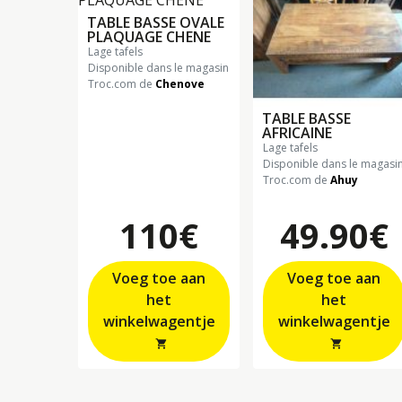
TABLE BASSE OVALE
PLAQUAGE CHENE
lage tafels
Disponible dans le magasin
Troc.com de
Chenove
TABLE BASSE
AFRICAINE
lage tafels
Disponible dans le magasi
Troc.com de
Ahuy
110€
49.90€
Voeg toe aan
Voeg toe aan
het
het
winkelwagentje
winkelwagentje
shopping_cart
shopping_cart