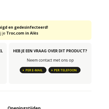
inigd en gedesinfecteerd!
j je
Troc.com in Alès
EL
HEB JE EEN VRAAG OVER DIT PRODUCT?
Neem contact met ons op
PER E-MAIL
PER TELEFOON
Openingstijden