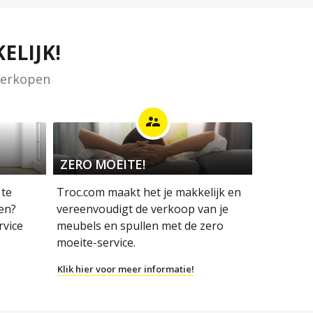
ELIJK!
 verkopen
supervisor_account
ZERO MOEITE!
 te
Troc.com maakt het je makkelijk en
en?
vereenvoudigt de verkoop van je
rvice
meubels en spullen met de zero
moeite-service.
Klik hier voor meer informatie!