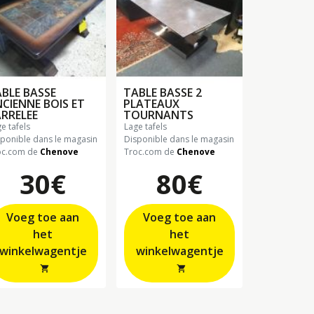
BLE BASSE
TABLE BASSE 2
CIENNE BOIS ET
PLATEAUX
RRELEE
TOURNANTS
ge tafels
lage tafels
sponible dans le magasin
Disponible dans le magasin
oc.com de
Chenove
Troc.com de
Chenove
30€
80€
Voeg toe aan
Voeg toe aan
het
het
winkelwagentje
winkelwagentje
shopping_cart
shopping_cart