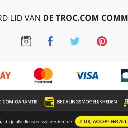
RD LID VAN
DE TROC.COM COMM
C.COM-GARANTIE
BETALINGSMOGELIJKHEDEN
dedeling
Contact
CONTRACTUELE VOORWAARDE
✓ OK, ACCEPTEER ALL
sta je alle diensten van derden toe
n,
Wettelijke vermeldingen
Sitemap