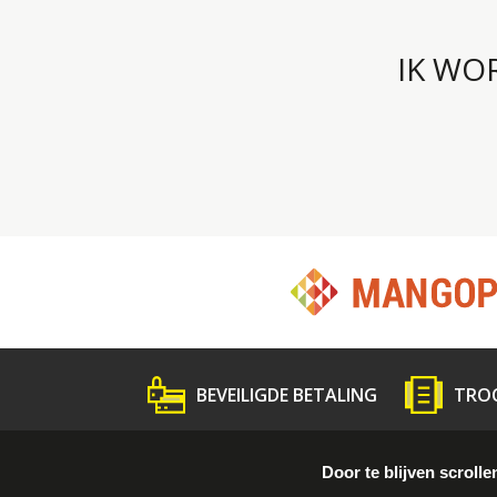
IK WO
BEVEILIGDE BETALING
TRO
Wat is Troc ?
Volg de gids
Persme
Door te blijven scrolle