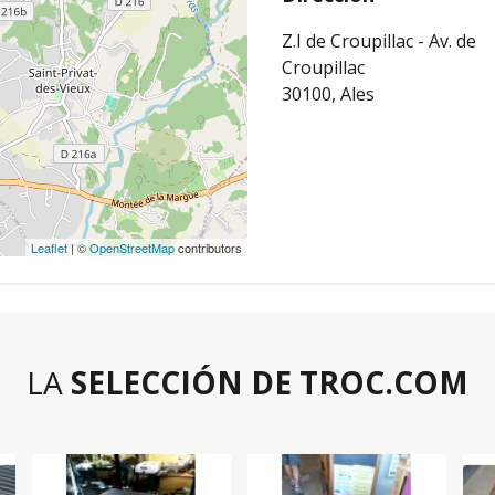
Z.I de Croupillac - Av. de
Croupillac
30100, Ales
Leaflet
| ©
OpenStreetMap
contributors
LA
SELECCIÓN DE TROC.COM