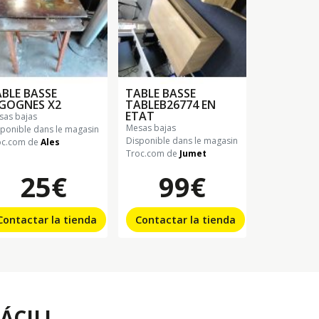
BLE BASSE
TABLE BASSE
IGOGNES X2
TABLEB26774 EN
ETAT
esas bajas
mesas bajas
sponible dans le magasin
Disponible dans le magasin
oc.com de
Ales
Troc.com de
Jumet
25€
99€
Contactar la tienda
Contactar la tienda
ÁCIL!