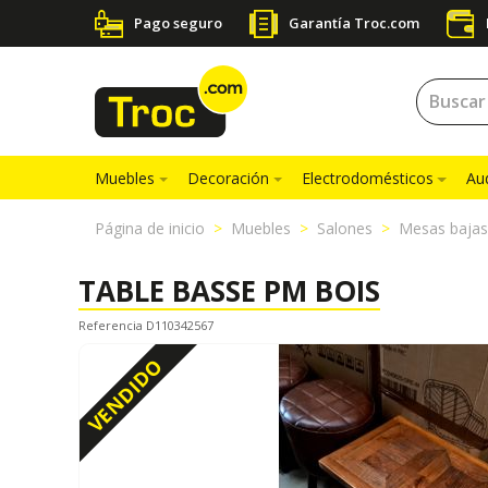
Pago seguro
Garantía Troc.com
Muebles
Decoración
Electrodomésticos
Au
Página de inicio
Muebles
Salones
Mesas bajas
TABLE BASSE PM BOIS
Referencia D110342567
VENDIDO