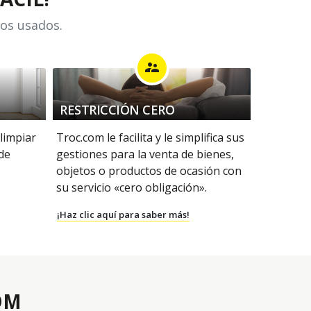
los usados.
supervisor_account
RESTRICCIÓN CERO
 limpiar
Troc.com le facilita y le simplifica sus
 de
gestiones para la venta de bienes,
objetos o productos de ocasión con
su servicio «cero obligación».
¡Haz clic aquí para saber más!
OM