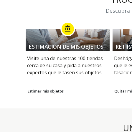
Descubra n
account_balance
ESTIMACIÓN DE MIS OBJETOS
RETIR
Visite una de nuestras 100 tiendas
Deshága
cerca de su casa y pida a nuestros
que le e
expertos que le tasen sus objetos.
tasación
Estimar mis objetos
Quitar mi
U