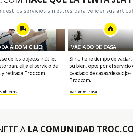
uestros servicios sin estrés para vender sus artícu
local_shipping
home
ADA A DOMICILIO
VACIADO DE CASA
se de los objetos inútiles
Si no tiene tiempo de vaciar,
storban, elija el servicio de
su bien, opte por el servicio
 y retirada Troc.com.
«vaciado de casas/desalojo»
Troc.com.
s objetos
Vaciar mi casa
NETE A
LA COMUNIDAD TROC.C