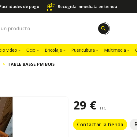
Facilidades de pago
Recogida inmediata en tienda
search
dio video
Ocio
Bricolaje
Puericultura
Multimedia
TABLE BASSE PM BOIS
29 €
TTC
Contactar la tienda