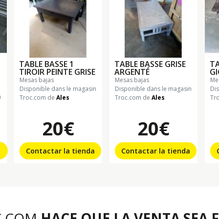
TABLE BASSE 1
TABLE BASSE GRISE
TA
TIROIR PEINTE GRISE
ARGENTÉ
G
mesas bajas
mesas bajas
m
Disponible dans le magasin
Disponible dans le magasin
Di
n
Troc.com de
Ales
Troc.com de
Ales
Tr
20€
20€
Contactar la tienda
Contactar la tienda
C.COM
HACE QUE LA VENTA SEA F