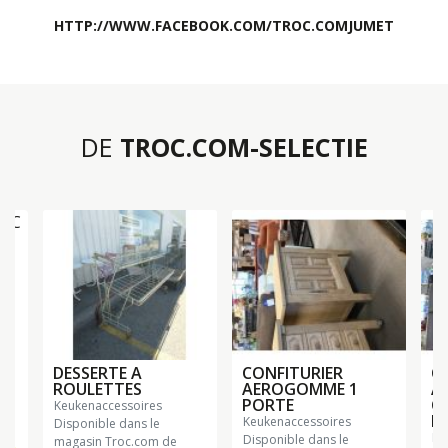
HTTP://WWW.FACEBOOK.COM/TROC.COMJUMET
DE
TROC.COM-SELECTIE
C
DESSERTE A
CONFITURIER
C
ROULETTES
AEROGOMME 1
A
PORTE
CH
keukenaccessoires
B
keukenaccessoires
Disponible dans le
k
Disponible dans le
magasin Troc.com de