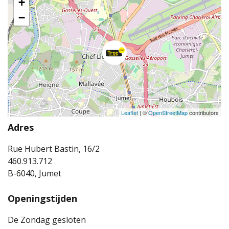
+
−
Leaflet
| ©
OpenStreetMap
contributors
Adres
Rue Hubert Bastin, 16/2
460.913.712
B-6040, Jumet
Openingstijden
De Zondag gesloten