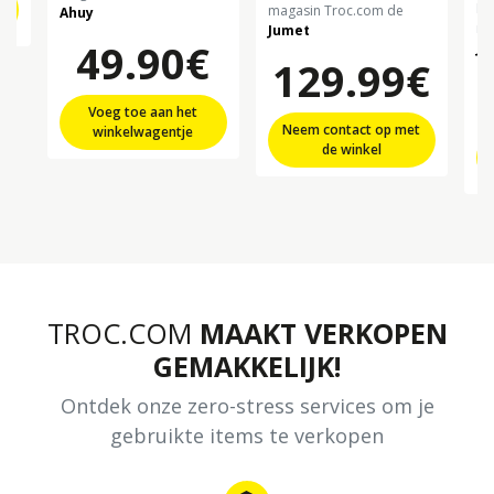
Di
magasin Troc.com de
Ahuy
ma
Jumet
49.90€
Ju
129.99€
Voeg toe aan het
Neem contact op met
winkelwagentje
de winkel
TROC.COM
MAAKT VERKOPEN
GEMAKKELIJK!
Ontdek onze zero-stress services om je
gebruikte items te verkopen