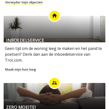
Verwijder mijn objecten
home
INBOEDELSERVICE
Geen tijd om de woning leeg te maken en het pand te
poetsen? Denk dan aan de inboedelservice van
Troc.com.
Maak mijn huis leeg
supervisor_account
ZERO MOEITE!