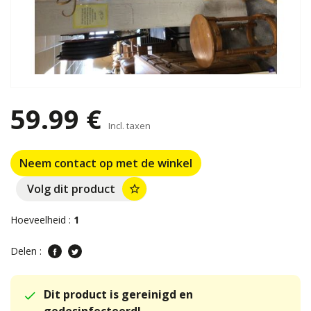
59.99 €
Incl. taxen
Neem contact op met de winkel
Volg dit product
star_border
Hoeveelheid :
1
Delen :
Dit product is gereinigd en