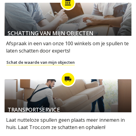
account_balance
SCHATTING VAN MIJN OBJECTEN
Afspraak in een van onze 100 winkels om je spullen te
laten schatten door experts!
Schat de waarde van mijn objecten
local_shipping
TRANSPORTSERVICE
Laat nutteloze spullen geen plaats meer innemen in
huis. Laat Troc.com ze schatten en ophalen!