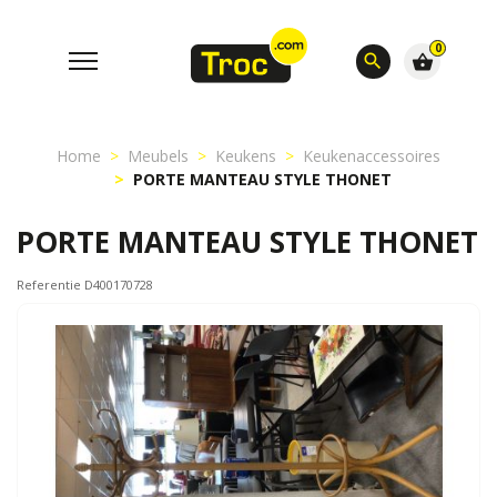
0
search
shopping_basket
Home
Meubels
Keukens
Keukenaccessoires
PORTE MANTEAU STYLE THONET
PORTE MANTEAU STYLE THONET
Referentie D400170728