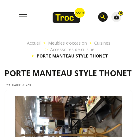
0
search
shopping_basket
Accueil
Meubles d’occasion
Cuisines
Accessoires de cuisine
PORTE MANTEAU STYLE THONET
PORTE MANTEAU STYLE THONET
Réf. D400170728