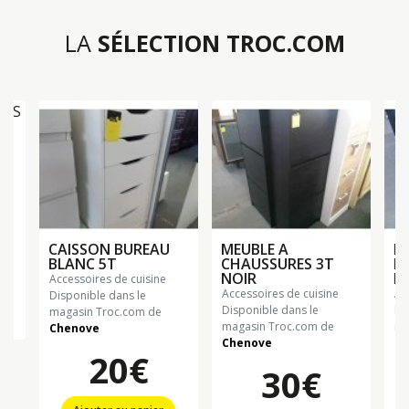
LA
SÉLECTION TROC.COM
ES
CAISSON BUREAU
MEUBLE A
D
BLANC 5T
CHAUSSURES 3T
R
NOIR
LO
accessoires de cuisine
accessoires de cuisine
a
Disponible dans le
Disponible dans le
Di
magasin Troc.com de
n
magasin Troc.com de
ma
Chenove
Chenove
Ch
20€
30€