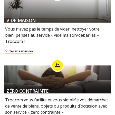
VIDE MAISON
Vous n’avez pas le temps de vider, nettoyer votre
bien, pensez au service « vide maison/débarras »
Troc.com !
Vider ma maison
supervisor_account
ZÉRO CONTRAINTE
Troc.com vous facilite et vous simplifie vos démarches
de vente de biens, objets ou produits d’occasion avec
son service « zéro contrainte ».