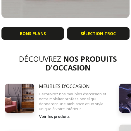
BONS PLANS
SÉLECTION TROC
DÉCOUVREZ
NOS PRODUITS
D'OCCASION
MEUBLES D’OCCASION
Découvrez nos meubles d’occasion et
notre mobilier professionnel qui
donneront une ambiance et un style
unique à votre intérieur.
Voir les produits