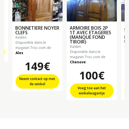
BONNETIERE NOYER
ARMOIRE BOIS 2P
A
CLEFS
1T AVEC ETAGERES
1 
(MANQUE FOND
P
kasten
TIROIR)
U
Disponible dans le
kasten
k
magasin Troc.com de
t
Disponible dans le
Di
Ales
magasin Troc.com de
ma
149€
Chenove
Ch
100€
Neem contact op met
de winkel
Voeg toe aan het
winkelwagentje