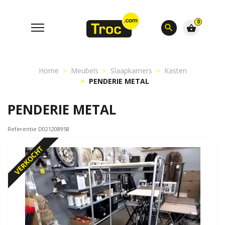
0
search
shopping_basket
Home
Meubels
Slaapkamers
Kasten
PENDERIE METAL
PENDERIE METAL
Referentie D021208958
VERKOCHT