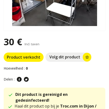
30 €
Incl. taxen
Volg dit product
Product verkocht
star_border
Hoeveelheid :
0
Delen :
Dit product is gereinigd en
gedesinfecteerd!
Haal dit product op bij je
Troc.com in Dijon /