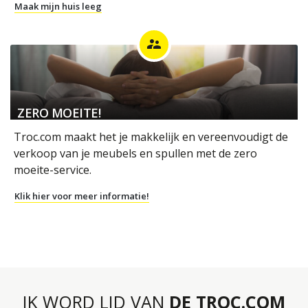
Maak mijn huis leeg
supervisor_account
ZERO MOEITE!
Troc.com maakt het je makkelijk en vereenvoudigt de
verkoop van je meubels en spullen met de zero
moeite-service.
Klik hier voor meer informatie!
IK WORD LID VAN
DE TROC.COM