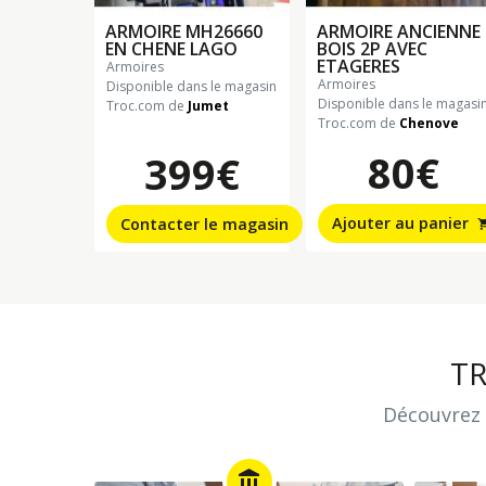
ARMOIRE MH26660
ARMOIRE ANCIENNE
EN CHENE LAGO
BOIS 2P AVEC
ETAGERES
armoires
armoires
Disponible dans le magasin
Disponible dans le magasi
Troc.com de
Jumet
Troc.com de
Chenove
80€
399€
Ajouter au panier
Contacter le magasin
shopping
T
Découvrez 
account_balance