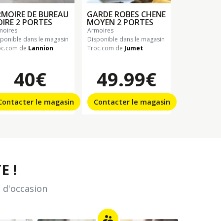
MOIRE DE BUREAU
GARDE ROBES CHENE
IRE 2 PORTES
MOYEN 2 PORTES
rmoires
armoires
sponible dans le magasin
Disponible dans le magasin
oc.com de
Lannion
Troc.com de
Jumet
40€
49.99€
Contacter le magasin
Contacter le magasin
E !
 d'occasion
supervisor_account