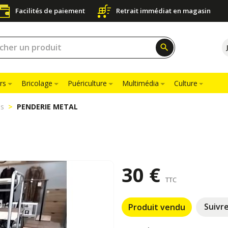
Facilités de paiement
Retrait immédiat en magasin
search
rs
Bricolage
Puériculture
Multimédia
Culture
es
PENDERIE METAL
30 €
TTC
Suivr
Produit vendu