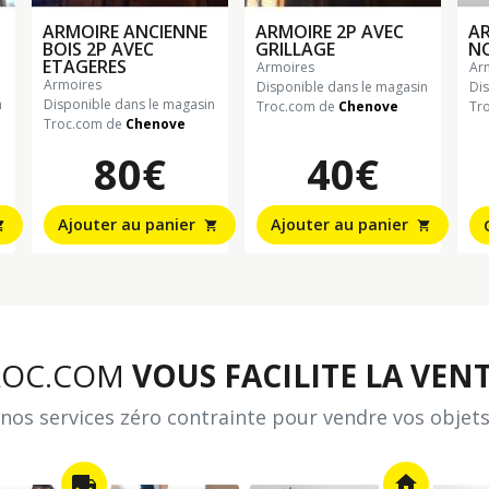
ARMOIRE ANCIENNE
ARMOIRE 2P AVEC
AR
BOIS 2P AVEC
GRILLAGE
NO
ETAGERES
armoires
a
armoires
Disponible dans le magasin
Di
n
Disponible dans le magasin
Troc.com de
Chenove
Tr
Troc.com de
Chenove
80€
40€
Ajouter au panier
Ajouter au panier
_cart
shopping_cart
shopping_cart
ROC.COM
VOUS FACILITE LA VENT
nos services zéro contrainte pour vendre vos objets
local_shipping
home