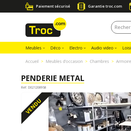
Paiement sécurisé
Garantie troc.com
Meubles
Déco
Electro
Audio video
Loisi
Accueil
Meubles d’occasion
Chambres
Armoir
PENDERIE METAL
Réf. D021208958
VENDU