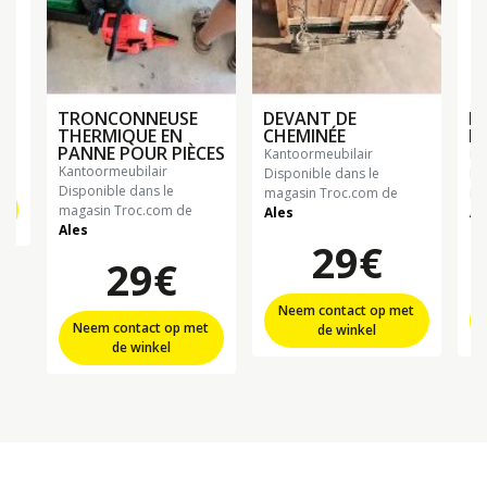
TRONCONNEUSE
DEVANT DE
P
THERMIQUE EN
CHEMINÉE
PA
PANNE POUR PIÈCES
kantoormeubilair
k
kantoormeubilair
Disponible dans le
Di
Disponible dans le
magasin Troc.com de
ma
t
magasin Troc.com de
Ales
Al
Ales
29€
29€
Neem contact op met
Neem contact op met
de winkel
de winkel