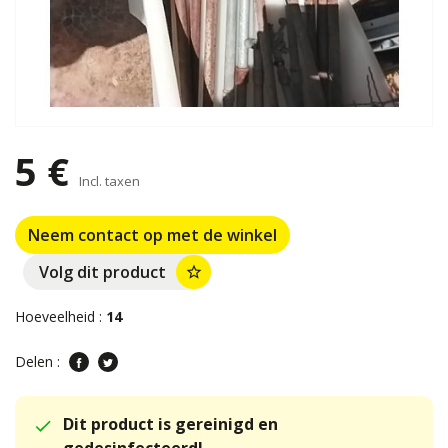
5 €
Incl. taxen
Neem contact op met de winkel
Volg dit product
star_border
Hoeveelheid :
14
Delen :
Dit product is gereinigd en