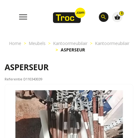
0
search
shopping_basket
Home
Meubels
Kantoormeubilair
Kantoormeubilair
ASPERSEUR
ASPERSEUR
Referentie D110343039