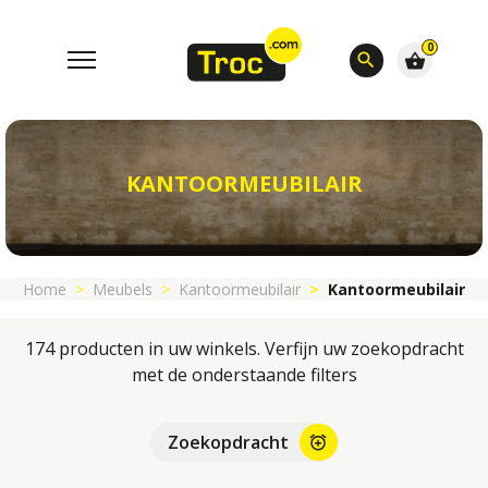
0
search
shopping_basket
KANTOORMEUBILAIR
Home
Meubels
Kantoormeubilair
Kantoormeubilair
174 producten in uw winkels. Verfijn uw zoekopdracht
met de onderstaande filters
Zoekopdracht
alarm_add