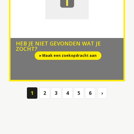
HEB JE NIET GEVONDEN WAT JE
ZOCHT?
▸ Maak een zoekopdracht aan
1
2
3
4
5
6
›
Next