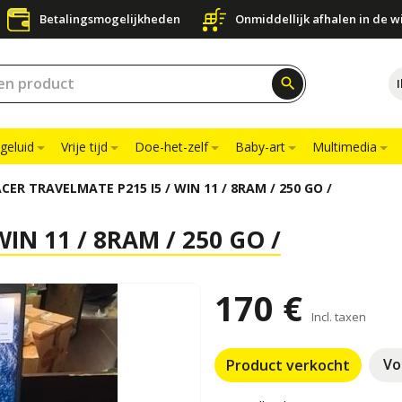
Betalingsmogelijkheden
Onmiddellijk afhalen in de w
search
geluid
Vrije tijd
Doe-het-zelf
Baby-art
Multimedia
CER TRAVELMATE P215 I5 / WIN 11 / 8RAM / 250 GO /
IN 11 / 8RAM / 250 GO /
170 €
Incl. taxen
Vo
Product verkocht