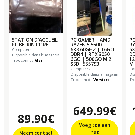
STATION D'ACCUEIL
PC GAMER | AMD
PC
PC BELKIN CORE
RYZEN 5 5500
RY
6X3.60GHZ | 16GO
6X
computers
DDR4 | RTX 3050
DD
n
Disponible dans le magasin
6GO | 500GO M.2
12
Troc.com de
Ales
SSD . 555793
M.
computers
c
Disponible dans le magasin
Di
Troc.com de
Verviers
Tr
649.99€
89.90€
Voeg toe aan
het
Neem contact