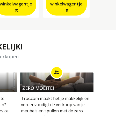
winkelwagentje
winkelwagentje
shopping_cart
shopping_cart
ELIJK!
 verkopen
supervisor_account
ZERO MOEITE!
 te
Troc.com maakt het je makkelijk en
en?
vereenvoudigt de verkoop van je
rvice
meubels en spullen met de zero