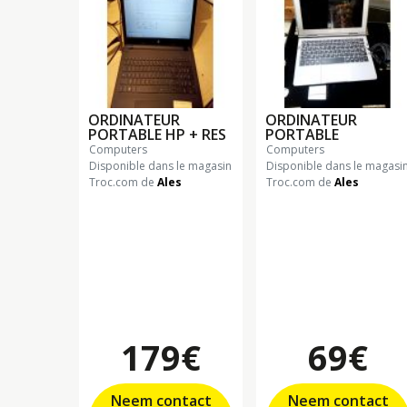
ORDINATEUR
ORDINATEUR
PORTABLE HP + RES
PORTABLE
computers
computers
Disponible dans le magasin
Disponible dans le magasi
Troc.com de
Ales
Troc.com de
Ales
179€
69€
Neem contact
Neem contact