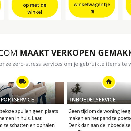
winkelwagentje
op met de
winkel
shopping_cart
.COM
MAAKT VERKOPEN GEMAKK
nze zero-stress services om je gebruikte items te
local_shipping
home
PORTSERVICE
INBOEDELSERVICE
tteloze spullen geen plaats
Geen tijd om de woning leeg
nemen in huis. Laat
maken en het pand te poets
m ze schatten en ophalen!
Denk dan aan de inboedelse