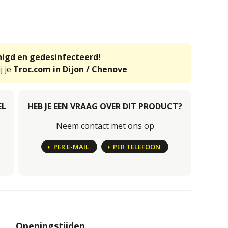
inigd en gedesinfecteerd!
j je
Troc.com in Dijon / Chenove
EL
HEB JE EEN VRAAG OVER DIT PRODUCT?
Neem contact met ons op
PER E-MAIL
PER TELEFOON
Openingstijden