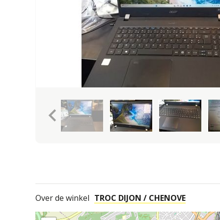
keyboard_arrow_left
Over de winkel
TROC DIJON / CHENOVE