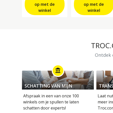
op met de
op met de
winkel
winkel
TROC
Ontdek o
account_balance
SCHATTING VAN MIJN
TRANS
OBJECTEN
Afspraak in een van onze 100
Laat nu
winkels om je spullen te laten
meer in
schatten door experts!
Troc.co