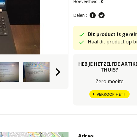
Hoeveelheid :
0
Delen :
Dit product is gere
Haal dit product op bi
HEB JE HETZELFDE ARTIK
keyboard_arrow_right
THUIS?
Zero moeite
VERKOOP HET!
Adres