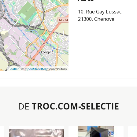
10, Rue Gay Lussac
21300, Chenove
Leaflet
| ©
OpenStreetMap
contributors
DE
TROC.COM-SELECTIE