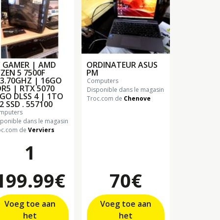
 GAMER | AMD
ORDINATEUR ASUS
ZEN 5 7500F
PM
3.70GHZ | 16GO
computers
R5 | RTX 5070
Disponible dans le magasin
GO DLSS 4 | 1TO
Troc.com de
Chenove
2 SSD . 557100
omputers
sponible dans le magasin
oc.com de
Verviers
1
199.99€
70€
Voeg toe aan
Voeg toe aan
het
het