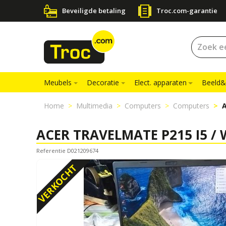
Beveiligde betaling
Troc.com-garantie
Meubels
Decoratie
Elect. apparaten
Beeld&
Home
Multimedia
Computers
Computers
A
ACER TRAVELMATE P215 I5 / W
Referentie D021209674
VERKOCHT