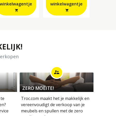
winkelwagentje
winkelwagentje
shopping_cart
shopping_cart
ELIJK!
 verkopen
supervisor_account
ZERO MOEITE!
 te
Troc.com maakt het je makkelijk en
en?
vereenvoudigt de verkoop van je
rvice
meubels en spullen met de zero