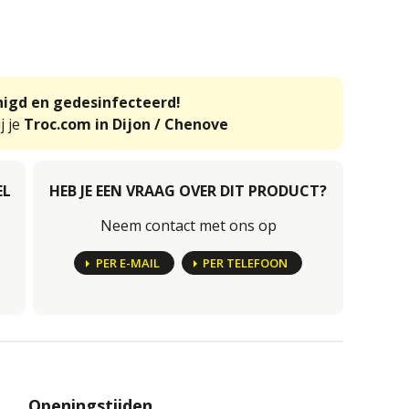
inigd en gedesinfecteerd!
j je
Troc.com in Dijon / Chenove
EL
HEB JE EEN VRAAG OVER DIT PRODUCT?
Neem contact met ons op
PER E-MAIL
PER TELEFOON
Openingstijden