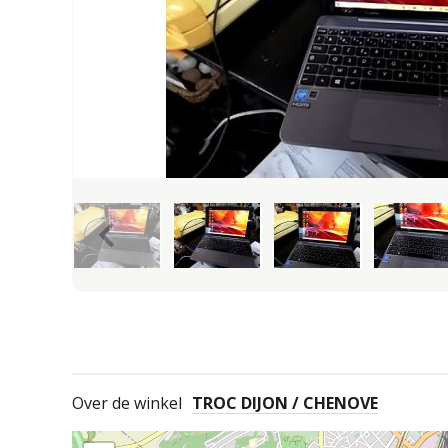
keyboard_arrow_left
Over de winkel
TROC DIJON / CHENOVE