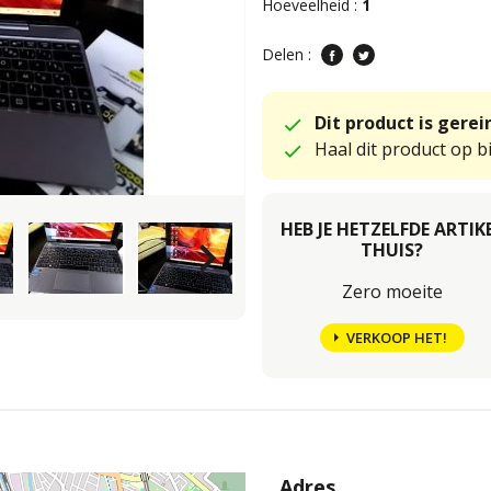
Hoeveelheid :
1
Delen :
Dit product is gere
Haal dit product op bi
HEB JE HETZELFDE ARTIK
keyboard_arrow_right
THUIS?
Zero moeite
VERKOOP HET!
Adres