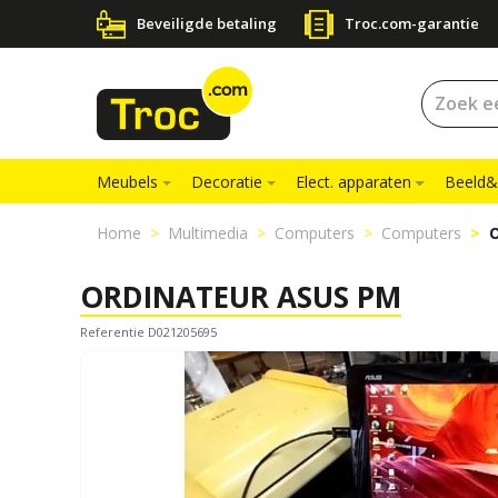
Beveiligde betaling
Troc.com-garantie
Meubels
Decoratie
Elect. apparaten
Beeld&
Home
Multimedia
Computers
Computers
ORDINATEUR ASUS PM
Referentie D021205695