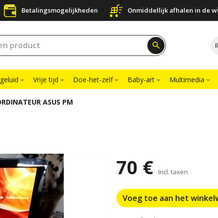
Betalingsmogelijkheden
Onmiddellijk afhalen in de w
search
geluid
Vrije tijd
Doe-het-zelf
Baby-art
Multimedia
ORDINATEUR ASUS PM
70 €
Incl. taxen
Voeg toe aan het winke