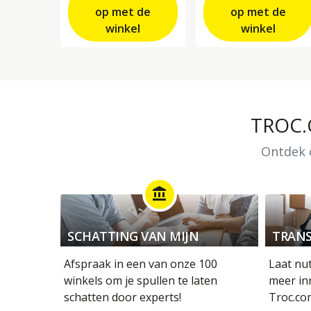
op met de
op met de
winkel
winkel
TROC
Ontdek o
account_balance
SCHATTING VAN MIJN
TRANS
OBJECTEN
Afspraak in een van onze 100
Laat nu
winkels om je spullen te laten
meer in
schatten door experts!
Troc.co