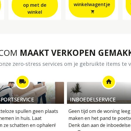
winkelwagentje
op met de
winkel
shopping_cart
.COM
MAAKT VERKOPEN GEMAKK
nze zero-stress services om je gebruikte items te
local_shipping
home
PORTSERVICE
INBOEDELSERVICE
tteloze spullen geen plaats
Geen tijd om de woning leeg
nemen in huis. Laat
maken en het pand te poets
m ze schatten en ophalen!
Denk dan aan de inboedelse