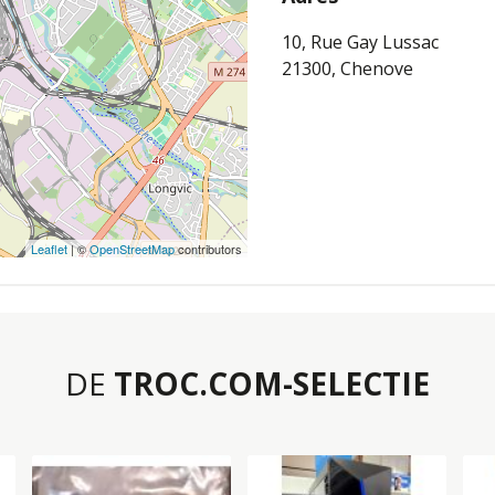
10, Rue Gay Lussac
21300, Chenove
Leaflet
| ©
OpenStreetMap
contributors
DE
TROC.COM-SELECTIE