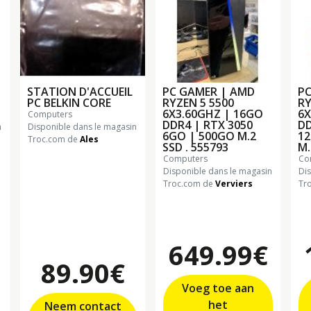
STATION D'ACCUEIL
PC GAMER | AMD
PC
PC BELKIN CORE
RYZEN 5 5500
RY
6X3.60GHZ | 16GO
6X
computers
DDR4 | RTX 3050
DD
n
Disponible dans le magasin
6GO | 500GO M.2
12
Troc.com de
Ales
SSD . 555793
M.
computers
c
Disponible dans le magasin
Di
Troc.com de
Verviers
Tr
649.99€
89.90€
Voeg toe aan
het
Neem contact