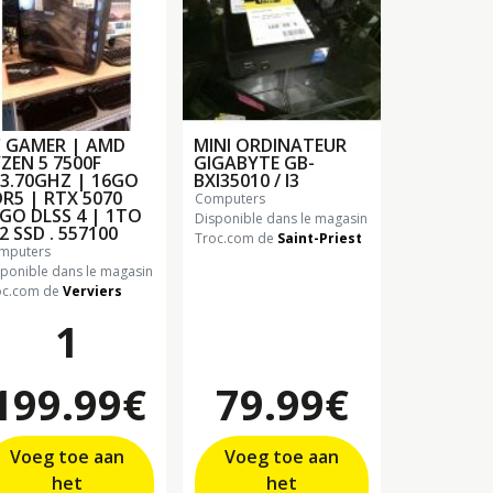
 GAMER | AMD
MINI ORDINATEUR
ZEN 5 7500F
GIGABYTE GB-
3.70GHZ | 16GO
BXI35010 / I3
R5 | RTX 5070
computers
GO DLSS 4 | 1TO
Disponible dans le magasin
2 SSD . 557100
Troc.com de
Saint-Priest
omputers
sponible dans le magasin
oc.com de
Verviers
1
199.99€
79.99€
Voeg toe aan
Voeg toe aan
het
het