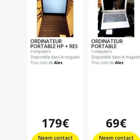
ORDINATEUR
ORDINATEUR
PORTABLE HP + RES
PORTABLE
computers
computers
Disponible dans le magasin
Disponible dans le magasi
Troc.com de
Ales
Troc.com de
Ales
179€
69€
Neem contact
Neem contact