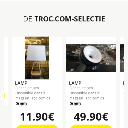
DE
TROC.COM-SELECTIE
€
LAMP
LAMP
L
binnenlampen
binnenlampen
b
Disponible dans le
Disponible dans le
Di
magasin Troc.com de
magasin Troc.com de
ma
Grigny
Grigny
Gr
11.90€
49.90€