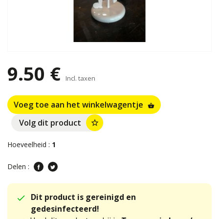
9.50 €
Incl. taxen
Voeg toe aan het winkelwagentje
shopping_basket
Volg dit product
star_border
Hoeveelheid :
1
Delen :
Dit product is gereinigd en
gedesinfecteerd!