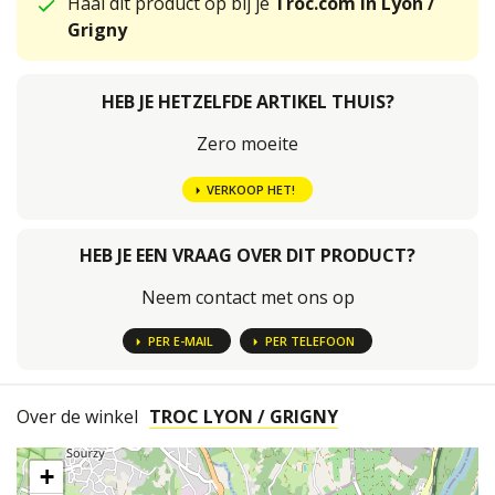
Haal dit product op bij je
Troc.com in Lyon /
Grigny
HEB JE HETZELFDE ARTIKEL THUIS?
Zero moeite
VERKOOP HET!
HEB JE EEN VRAAG OVER DIT PRODUCT?
Neem contact met ons op
PER E-MAIL
PER TELEFOON
Over de winkel
TROC LYON / GRIGNY
+