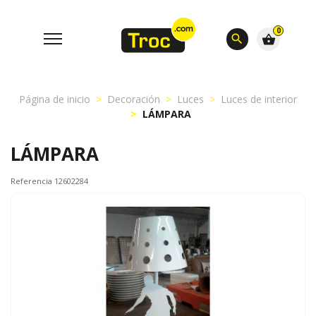
0
search
shopping_basket
Página de inicio
Decoración
Luces
Luces de interior
LÁMPARA
LÁMPARA
Referencia 12602284