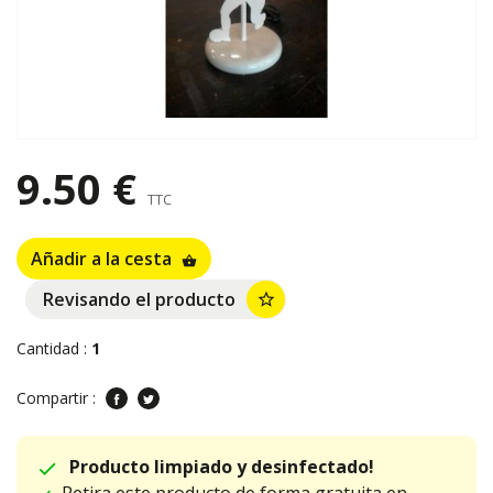
9.50 €
TTC
Añadir a la cesta
shopping_basket
Revisando el producto
star_border
Cantidad :
1
Compartir :
Producto limpiado y desinfectado!