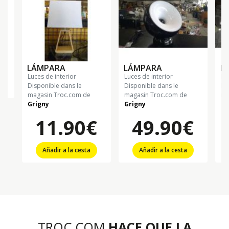
€
LÁMPARA
LÁMPARA
P
luces de interior
luces de interior
lu
Disponible dans le
Disponible dans le
Di
magasin Troc.com de
magasin Troc.com de
ma
Grigny
Grigny
Gr
11.90€
49.90€
Añadir a la cesta
Añadir a la cesta
TROC.COM
HACE QUE LA