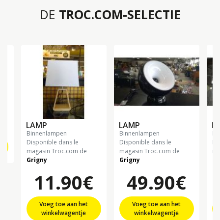
DE
TROC.COM-SELECTIE
LAMP
LAMP
L
binnenlampen
binnenlampen
b
Disponible dans le
Disponible dans le
Di
magasin Troc.com de
magasin Troc.com de
ma
Grigny
Grigny
Gr
11.90€
49.90€
Voeg toe aan het
Voeg toe aan het
winkelwagentje
winkelwagentje