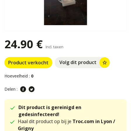
24.90 €
Incl. taxen
Volg dit product
Product verkocht
star_border
Hoeveelheid :
0
Delen :
Dit product is gereinigd en
gedesinfecteerd!
Haal dit product op bij je
Troc.com in Lyon /
Grigny