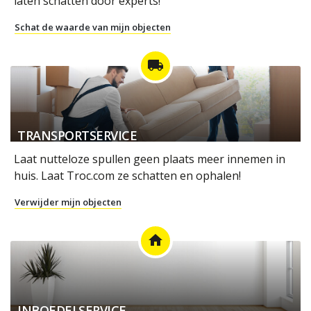
laten schatten door experts!
Schat de waarde van mijn objecten
local_shipping
TRANSPORTSERVICE
Laat nutteloze spullen geen plaats meer innemen in
huis. Laat Troc.com ze schatten en ophalen!
Verwijder mijn objecten
home
INBOEDELSERVICE