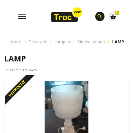
0
search
shopping_basket
Home
Decoratie
Lampen
Binnenlampen
LAMP
LAMP
Referentie 12504715
VERKOCHT