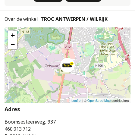
Over de winkel
TROC ANTWERPEN / WILRIJK
+
−
Leaflet
| ©
OpenStreetMap
contributors
Adres
Boomsesteenweg, 937
460.913.712