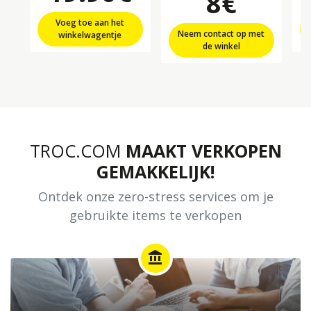
8€
Voeg toe aan het
Neem contact op met
winkelwagentje
de winkel
TROC.COM
MAAKT VERKOPEN
GEMAKKELIJK!
Ontdek onze zero-stress services om je
gebruikte items te verkopen
account_balance