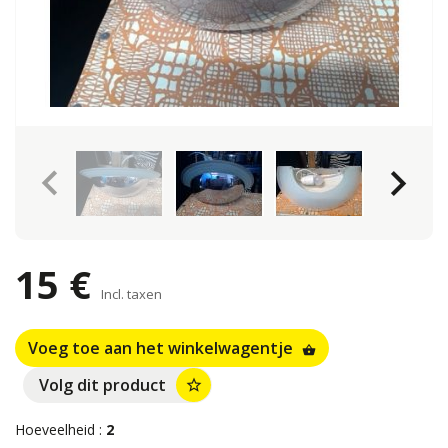
keyboard_arrow_left
keyboard_arrow_right
15 €
Incl. taxen
Voeg toe aan het winkelwagentje
shopping_basket
Volg dit product
star_border
Hoeveelheid :
2