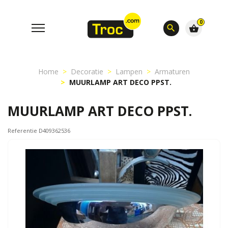
0
search
shopping_basket
Home
Decoratie
Lampen
Armaturen
MUURLAMP ART DECO PPST.
MUURLAMP ART DECO PPST.
Referentie D409362536