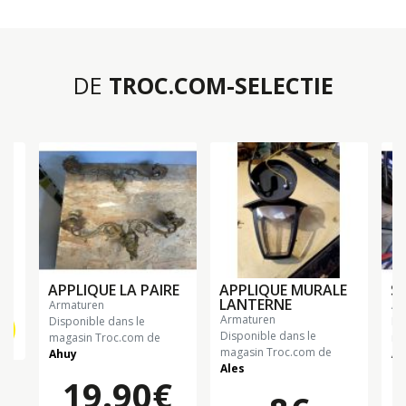
DE
TROC.COM-SELECTIE
€
APPLIQUE LA PAIRE
APPLIQUE MURALE
S
LANTERNE
armaturen
a
armaturen
Disponible dans le
Di
Disponible dans le
magasin Troc.com de
ma
magasin Troc.com de
Ahuy
Al
Ales
19.90€