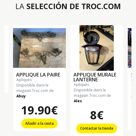
LA
SELECCIÓN DE TROC.COM
€
APPLIQUE LA PAIRE
APPLIQUE MURALE
S
LANTERNE
apliques
a
apliques
Disponible dans le
Di
Disponible dans le
magasin Troc.com de
ma
magasin Troc.com de
Ahuy
Al
Ales
19.90€
8€
Añadir a la cesta
Contactar la tienda