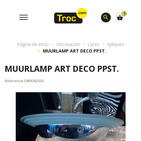
0
search
shopping_basket
Página de inicio
Decoración
Luces
Apliques
MUURLAMP ART DECO PPST.
MUURLAMP ART DECO PPST.
Referencia D409362536