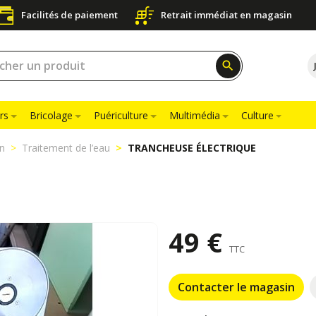
Facilités de paiement
Retrait immédiat en magasin
search
rs
Bricolage
Puériculture
Multimédia
Culture
on
Traitement de l’eau
TRANCHEUSE ÉLECTRIQUE
49 €
TTC
Contacter le magasin