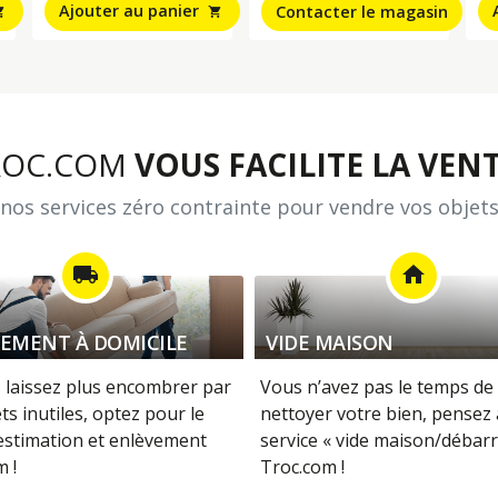
Ajouter au panier
Contacter le magasin
_cart
shopping_cart
ROC.COM
VOUS FACILITE LA VENT
nos services zéro contrainte pour vendre vos objets
local_shipping
home
EMENT À DOMICILE
VIDE MAISON
 laissez plus encombrer par
Vous n’avez pas le temps de 
ts inutiles, optez pour le
nettoyer votre bien, pensez
 estimation et enlèvement
service « vide maison/débarr
 !
Troc.com !