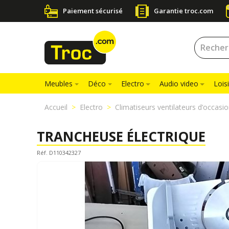
Paiement sécurisé
Garantie troc.com
Meubles
Déco
Electro
Audio video
Loisi
Accueil
Electro
Climatiseurs ventilateurs d’occasi
TRANCHEUSE ÉLECTRIQUE
Réf. D110342327