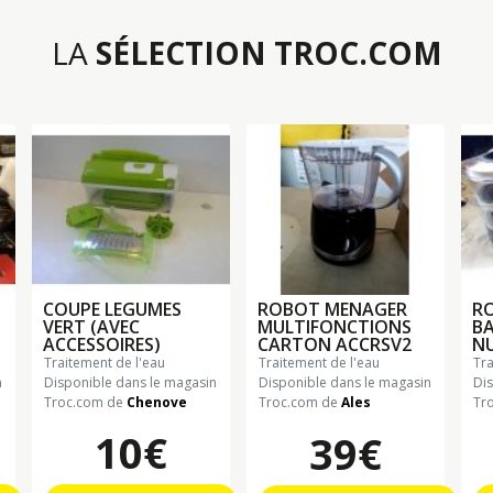
LA
SÉLECTION TROC.COM
COUPE LEGUMES
ROBOT MENAGER
R
VERT (AVEC
MULTIFONCTIONS
B
ACCESSOIRES)
CARTON ACCRSV2
N
traitement de l'eau
traitement de l'eau
tr
n
Disponible dans le magasin
Disponible dans le magasin
Di
Troc.com de
Chenove
Troc.com de
Ales
Tr
10€
39€