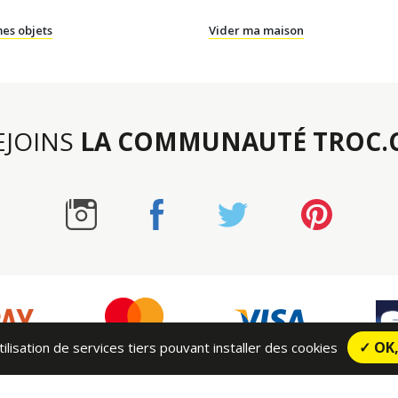
es objets
Vider ma maison
REJOINS
LA COMMUNAUTÉ TROC
✓ OK
ilisation de services tiers pouvant installer des cookies