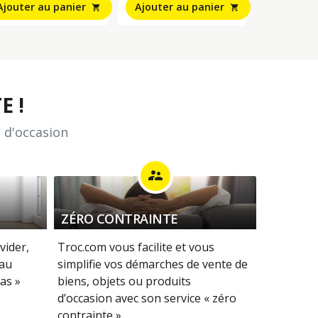
Ajouter au panier
Ajouter au panier
shopping_cart
shopping_cart
E !
 d'occasion
supervisor_account
ZÉRO CONTRAINTE
vider,
Troc.com vous facilite et vous
 au
simplifie vos démarches de vente de
as »
biens, objets ou produits
d’occasion avec son service « zéro
contrainte ».