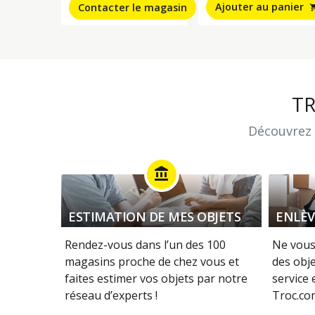
Ajouter au panier
Contacter le magasin
shopping
T
Découvrez 
account_balance
ESTIMATION DE MES OBJETS
ENLÈV
Rendez-vous dans l’un des 100
Ne vous
magasins proche de chez vous et
des obje
faites estimer vos objets par notre
service
réseau d’experts !
Troc.com