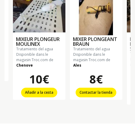
MIXEUR PLONGEUR
MIXER PLONGEANT
R
MOULINEX
BRAUN
M
S
tratamiento del agua
tratamiento del agua
t
Disponible dans le
Disponible dans le
Di
magasin Troc.com de
magasin Troc.com de
ma
Chenove
Ales
Ch
10€
8€
Añadir a la cesta
Contactar la tienda