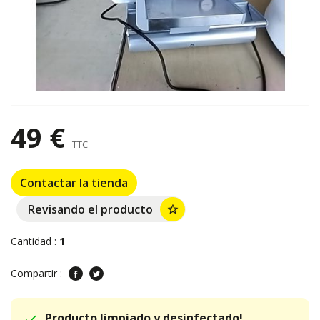
49 €
TTC
Contactar la tienda
Revisando el producto
star_border
Cantidad :
1
Compartir :
Producto limpiado y desinfectado!