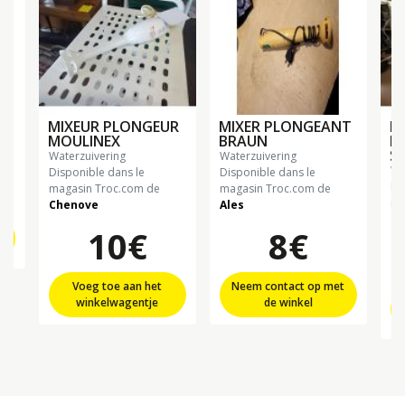
MIXEUR PLONGEUR
MIXER PLONGEANT
R
MOULINEX
BRAUN
M
S
waterzuivering
waterzuivering
w
Disponible dans le
Disponible dans le
Di
magasin Troc.com de
magasin Troc.com de
ma
Chenove
Ales
Ch
10€
8€
Voeg toe aan het
Neem contact op met
winkelwagentje
de winkel