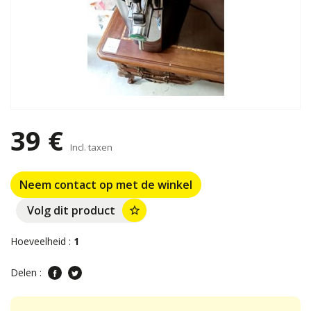
39 €
Incl. taxen
Neem contact op met de winkel
Volg dit product
star_border
Hoeveelheid :
1
Delen :