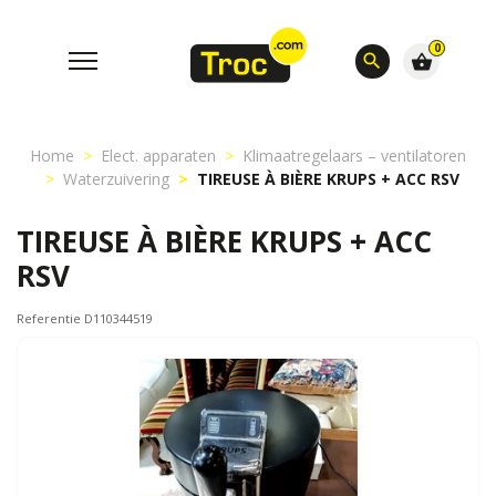
0
search
shopping_basket
Home
Elect. apparaten
Klimaatregelaars – ventilatoren
Waterzuivering
TIREUSE À BIÈRE KRUPS + ACC RSV
TIREUSE À BIÈRE KRUPS + ACC
RSV
Referentie D110344519