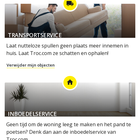
local_shipping
TRANSPORTSERVICE
Laat nutteloze spullen geen plaats meer innemen in
huis. Laat Troc.com ze schatten en ophalen!
Verwijder mijn objecten
home
INBOEDELSERVICE
Geen tijd om de woning leeg te maken en het pand te
poetsen? Denk dan aan de inboedelservice van
Troc.com.