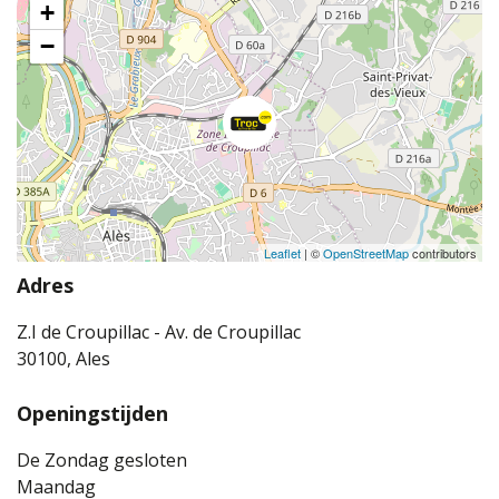
+
−
Leaflet
| ©
OpenStreetMap
contributors
Adres
Z.I de Croupillac - Av. de Croupillac
30100, Ales
Openingstijden
De Zondag gesloten
Maandag