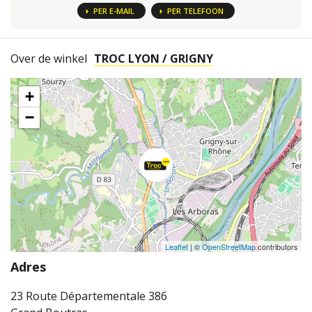
PER E-MAIL
PER TELEFOON
Over de winkel
TROC LYON / GRIGNY
+
−
Leaflet
| ©
OpenStreetMap
contributors
Adres
23 Route Départementale 386