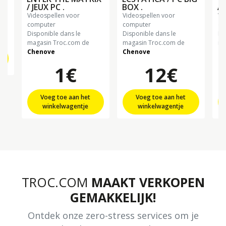
/ JEUX PC .
BOX .
AL
videospellen voor
videospellen voor
videospellen voor
computer
computer
co
Disponible dans le
Disponible dans le
Di
magasin Troc.com de
magasin Troc.com de
ma
Chenove
Chenove
Ch
1€
12€
Voeg toe aan het
Voeg toe aan het
winkelwagentje
winkelwagentje
TROC.COM
MAAKT VERKOPEN
GEMAKKELIJK!
Ontdek onze zero-stress services om je