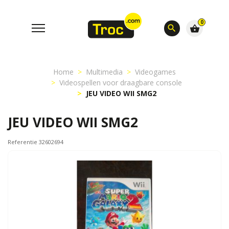
0
search
shopping_basket
Home
Multimedia
Videogames
Videospellen voor draagbare console
JEU VIDEO WII SMG2
JEU VIDEO WII SMG2
Referentie 32602694