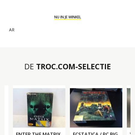
NU IN JE WINKEL
AR
DE
TROC.COM-SELECTIE
/
ENTER THE MATRIX
ECSTATICA / PC BIG
V