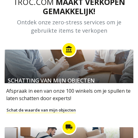
TROC.COM
MAAKT VERKOPEN
GEMAKKELIJK!
Ontdek onze zero-stress services om je
gebruikte items te verkopen
account_balance
SCHATTING VAN MIJN OBJECTEN
Afspraak in een van onze 100 winkels om je spullen te
laten schatten door experts!
Schat de waarde van mijn objecten
local_shipping