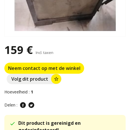
159 €
Incl. taxen
Neem contact op met de winkel
Volg dit product
star_border
Hoeveelheid :
1
Delen :
Dit product is gereinigd en