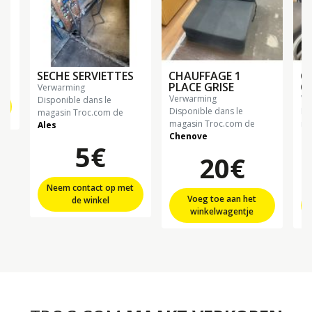
SECHE SERVIETTES
CHAUFFAGE 1
C
PLACE GRISE
C
verwarming
verwarming
v
t
Disponible dans le
Disponible dans le
Di
magasin Troc.com de
magasin Troc.com de
ma
Ales
Chenove
Ch
5€
20€
Neem contact op met
Voeg toe aan het
de winkel
winkelwagentje