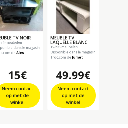
UBLE TV NOIR
MEUBLE TV
LAQUELLE BLANC
/hifi-meubelen
tv/hifi-meubelen
sponible dans le magasin
Disponible dans le magasin
oc.com de
Ales
Troc.com de
Jumet
15€
49.99€
Neem contact
Neem contact
op met de
op met de
winkel
winkel