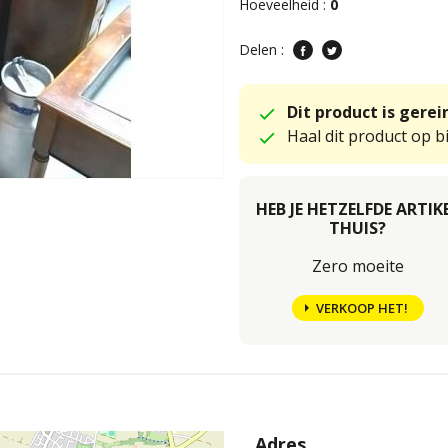
Hoeveelheid :
0
Delen :
Dit product is gere
Haal dit product op bi
HEB JE HETZELFDE ARTIK
THUIS?
Zero moeite
VERKOOP HET!
Adres