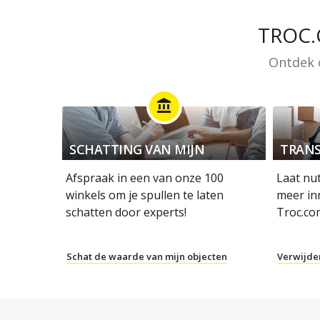
TROC
Ontdek o
account_balance
SCHATTING VAN MIJN
TRANS
OBJECTEN
Afspraak in een van onze 100
Laat nu
winkels om je spullen te laten
meer in
schatten door experts!
Troc.co
Schat de waarde van mijn objecten
Verwijde