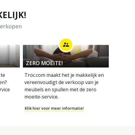
ELIJK!
 verkopen
supervisor_account
ZERO MOEITE!
 te
Troc.com maakt het je makkelijk en
en?
vereenvoudigt de verkoop van je
rvice
meubels en spullen met de zero
moeite-service.
Klik hier voor meer informatie!