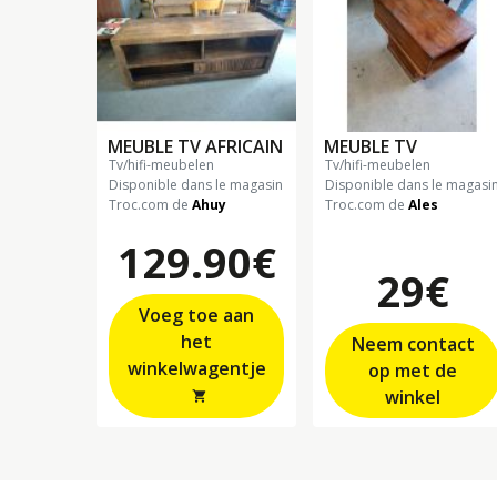
MEUBLE TV AFRICAIN
MEUBLE TV
tv/hifi-meubelen
tv/hifi-meubelen
Disponible dans le magasin
Disponible dans le magasi
Troc.com de
Ahuy
Troc.com de
Ales
129.90€
29€
Voeg toe aan
het
Neem contact
winkelwagentje
op met de
winkel
shopping_cart