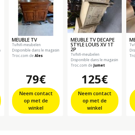
MEUBLE TV
MEUBLE TV DECAPE
ME
STYLE LOUIS XV 1T
tv/hifi-meubelen
tv
2P
n
Disponible dans le magasin
Di
tv/hifi-meubelen
Troc.com de
Ales
Tr
Disponible dans le magasin
Troc.com de
Jumet
79€
125€
Neem contact
Neem contact
op met de
op met de
winkel
winkel