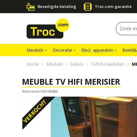
Beveiligde betaling
Troc.com-garantie
Meubels
Decoratie
Elect. apparaten
Beeld&
Home
Meubels
Salons
Tv/hifi-meubelen
ME
MEUBLE TV HIFI MERISIER
Referentie D00746489
VERKOCHT