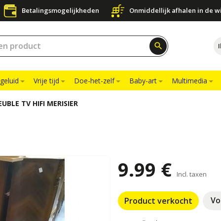
Betalingsmogelijkheden
Onmiddellijk afhalen in de w
search
geluid
Vrije tijd
Doe-het-zelf
Baby-art
Multimedia
UBLE TV HIFI MERISIER
9.99 €
Incl. taxen
Vo
Product verkocht