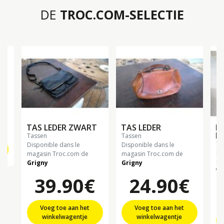
DE
TROC.COM-SELECTIE
€
TAS LEDER ZWART
TAS LEDER
H
N
tassen
tassen
t
Disponible dans le
Disponible dans le
Di
magasin Troc.com de
magasin Troc.com de
ma
Grigny
Grigny
Wi
39.90€
24.90€
Voeg toe aan het
Voeg toe aan het
winkelwagentje
winkelwagentje