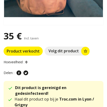
35 €
Incl. taxen
Volg dit product
Product verkocht
star_border
Hoeveelheid :
0
Delen :
Dit product is gereinigd en
gedesinfecteerd!
Haal dit product op bij je
Troc.com in Lyon /
Grigny