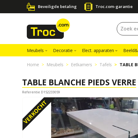
Beveiligde betaling
Troc.com-garantie
Meubels
Decoratie
Elect. apparaten
Beeld&
Home
Meubels
Eetkamers
Tafels
TABLE B
TABLE BLANCHE PIEDS VERRE
Referentie D152233059
VERKOCHT