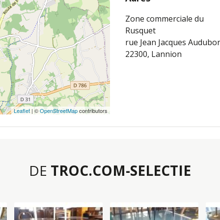
Zone commerciale du
Rusquet
rue Jean Jacques Audubo
22300, Lannion
Leaflet
| ©
OpenStreetMap
contributors
DE
TROC.COM-SELECTIE