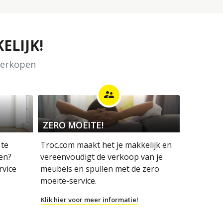
ELIJK!
 verkopen
supervisor_account
ZERO MOEITE!
 te
Troc.com maakt het je makkelijk en
en?
vereenvoudigt de verkoop van je
rvice
meubels en spullen met de zero
moeite-service.
Klik hier voor meer informatie!