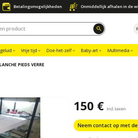
Betalingsmogelijkheden
Onmiddellijk afhalen in de w
search
geluid
Vrije tijd
Doe-het-zelf
Baby-art
Multimedia
LANCHE PIEDS VERRE
150 €
Incl. taxen
Neem contact op met de