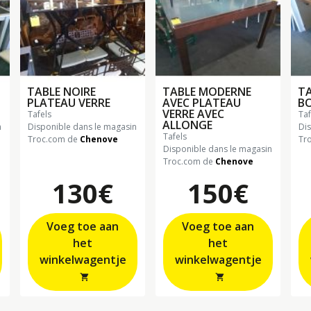
TABLE NOIRE
TABLE MODERNE
TA
PLATEAU VERRE
AVEC PLATEAU
BO
VERRE AVEC
tafels
ta
ALLONGE
n
Disponible dans le magasin
Di
tafels
Troc.com de
Chenove
Tr
Disponible dans le magasin
Troc.com de
Chenove
130€
150€
Voeg toe aan
Voeg toe aan
het
het
winkelwagentje
winkelwagentje
shopping_cart
shopping_cart