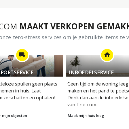
.COM
MAAKT VERKOPEN GEMAKK
nze zero-stress services om je gebruikte items te
local_shipping
home
PORTSERVICE
INBOEDELSERVICE
tteloze spullen geen plaats
Geen tijd om de woning leeg
nemen in huis. Laat
maken en het pand te poets
m ze schatten en ophalen!
Denk dan aan de inboedelse
van Troc.com.
r mijn objecten
Maak mijn huis leeg