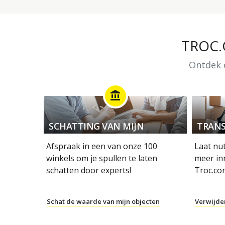
TROC
Ontdek o
account_balance
SCHATTING VAN MIJN
TRANS
OBJECTEN
Afspraak in een van onze 100
Laat nu
winkels om je spullen te laten
meer in
schatten door experts!
Troc.co
Schat de waarde van mijn objecten
Verwijde