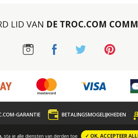
RD LID VAN
DE TROC.COM COMM
C.COM-GARANTIE
BETALINGSMOGELIJKHEDEN
dedeling
Contact
CONTRACTUELE VOORWAARDE
✓ OK, ACCEPTEER ALL
sta je alle diensten van derden toe
n,