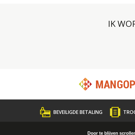
IK WO
BEVEILIGDE BETALING
TRO
Wat is Troc ?
Volg de gids
Persme
Door te blijven scrolle