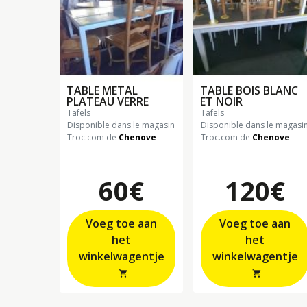
TABLE METAL
TABLE BOIS BLANC
PLATEAU VERRE
ET NOIR
tafels
tafels
Disponible dans le magasin
Disponible dans le magasi
Troc.com de
Chenove
Troc.com de
Chenove
60€
120€
Voeg toe aan
Voeg toe aan
het
het
winkelwagentje
winkelwagentje
shopping_cart
shopping_cart