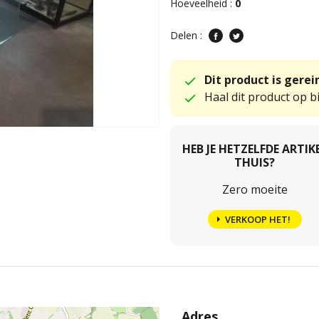
Hoeveelheid :
0
Delen :
Dit product is gere
Haal dit product op bi
HEB JE HETZELFDE ARTIK
THUIS?
Zero moeite
VERKOOP HET!
Adres