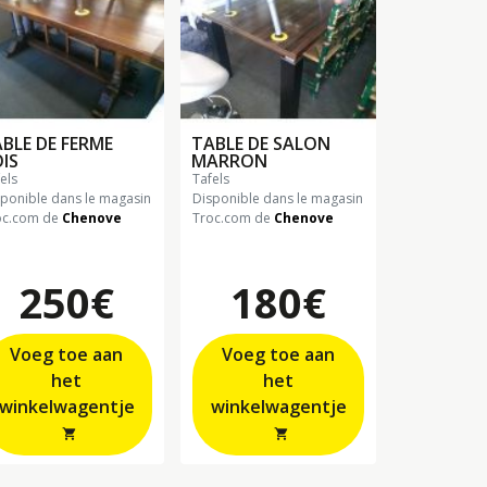
BLE DE FERME
TABLE DE SALON
IS
MARRON
fels
tafels
sponible dans le magasin
Disponible dans le magasin
oc.com de
Chenove
Troc.com de
Chenove
250€
180€
Voeg toe aan
Voeg toe aan
het
het
winkelwagentje
winkelwagentje
shopping_cart
shopping_cart