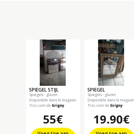
SPIEGEL STIJL
SPIEGEL
spiegels - glazen
spiegels - glazen
Disponible dans le magasin
Disponible dans le magasi
Troc.com de
Grigny
Troc.com de
Grigny
55€
19.90€
Voeg toe aan
Voeg toe aan