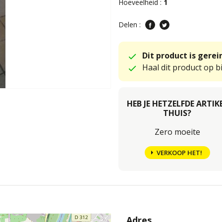
Hoeveelheid :
1
Delen :
Dit product is gere
Haal dit product op bi
HEB JE HETZELFDE ARTIK
THUIS?
Zero moeite
VERKOOP HET!
Adres