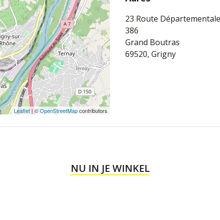
23 Route Départemental
386
Grand Boutras
69520, Grigny
Leaflet
| ©
OpenStreetMap
contributors
NU IN JE WINKEL