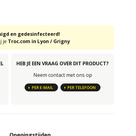
inigd en gedesinfecteerd!
j je
Troc.com in Lyon / Grigny
EL
HEB JE EEN VRAAG OVER DIT PRODUCT?
Neem contact met ons op
PER E-MAIL
PER TELEFOON
Openingstijden