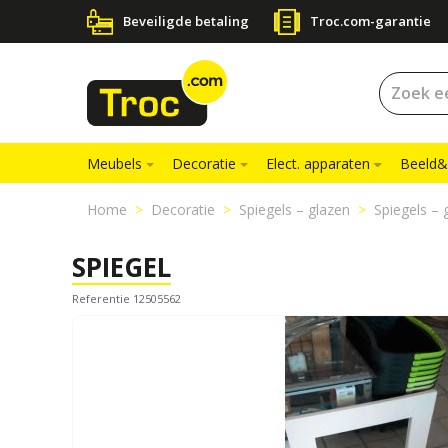
Beveiligde betaling
Troc.com-garantie
Meubels
Decoratie
Elect. apparaten
Beeld&
Home
Decoratie
Spiegels – glazen
Spiegels – 
SPIEGEL
Referentie 12505562