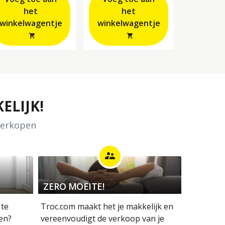
het
het
winkelwagentje
winkelwagentje
shopping_cart
shopping_cart
ELIJK!
 verkopen
supervisor_account
ZERO MOEITE!
 te
Troc.com maakt het je makkelijk en
en?
vereenvoudigt de verkoop van je