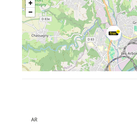
+
−
AR