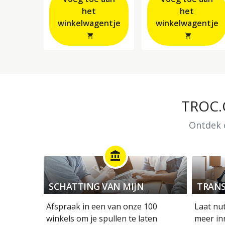
het
het
winkelwagentje
winkelwagentje
shopping_cart
shopping_cart
TROC
Ontdek o
account_balance
SCHATTING VAN MIJN
TRANS
OBJECTEN
Afspraak in een van onze 100
Laat nu
winkels om je spullen te laten
meer in