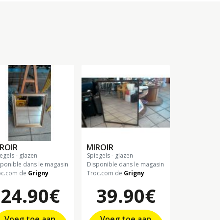
ROIR
MIROIR
iegels - glazen
spiegels - glazen
sponible dans le magasin
Disponible dans le magasin
oc.com de
Grigny
Troc.com de
Grigny
24.90€
39.90€
Voeg toe aan
Voeg toe aan