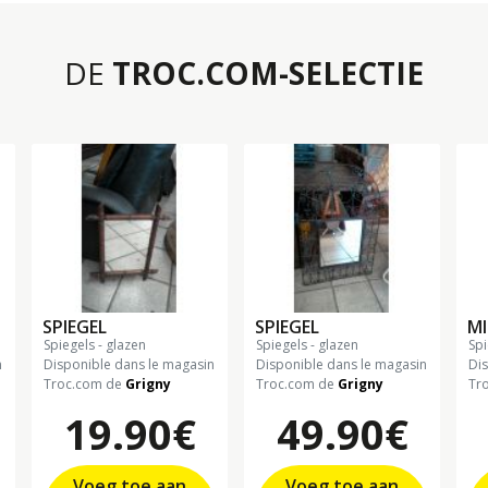
DE
TROC.COM-SELECTIE
SPIEGEL
SPIEGEL
MI
spiegels - glazen
spiegels - glazen
sp
n
Disponible dans le magasin
Disponible dans le magasin
Di
Troc.com de
Grigny
Troc.com de
Grigny
Tr
19.90€
49.90€
Voeg toe aan
Voeg toe aan