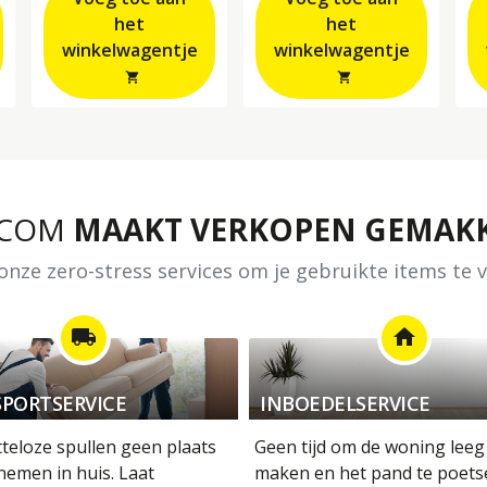
het
het
winkelwagentje
winkelwagentje
shopping_cart
shopping_cart
.COM
MAAKT VERKOPEN GEMAKK
nze zero-stress services om je gebruikte items te
local_shipping
home
PORTSERVICE
INBOEDELSERVICE
tteloze spullen geen plaats
Geen tijd om de woning leeg
nemen in huis. Laat
maken en het pand te poets