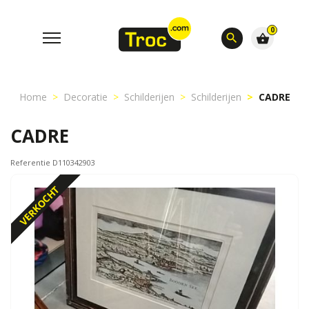
0
search
shopping_basket
Home
Decoratie
Schilderijen
Schilderijen
CADRE
CADRE
Referentie D110342903
VERKOCHT