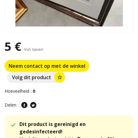
5 €
Incl. taxen
Neem contact op met de winkel
Volg dit product
star_border
Hoeveelheid :
0
Delen :
Dit product is gereinigd en
gedesinfecteerd!