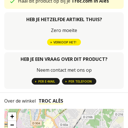
Haal dit product op bij je
Troc.com in Alès
HEB JE HETZELFDE ARTIKEL THUIS?
Zero moeite
VERKOOP HET!
HEB JE EEN VRAAG OVER DIT PRODUCT?
Neem contact met ons op
PER E-MAIL
PER TELEFOON
Over de winkel
TROC ALÈS
+
−