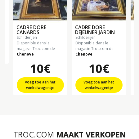
CADRE DORE
CADRE DORE
C
CANARDS
DEJEUNER JARDIN
F
schilderijen
schilderijen
sc
Disponible dans le
Disponible dans le
Di
magasin Troc.com de
magasin Troc.com de
ma
Chenove
Chenove
Ch
10€
10€
Voeg toe aan het
Voeg toe aan het
winkelwagentje
winkelwagentje
TROC.COM
MAAKT VERKOPEN