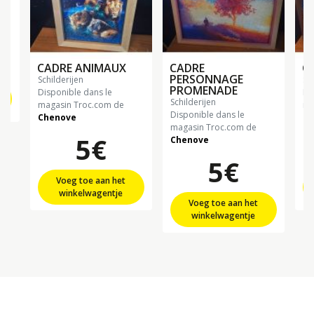
CADRE ANIMAUX
CADRE
C
PERSONNAGE
schilderijen
sc
PROMENADE
Disponible dans le
Di
schilderijen
magasin Troc.com de
ma
Disponible dans le
Chenove
Ch
magasin Troc.com de
5€
Chenove
5€
Voeg toe aan het
winkelwagentje
Voeg toe aan het
winkelwagentje