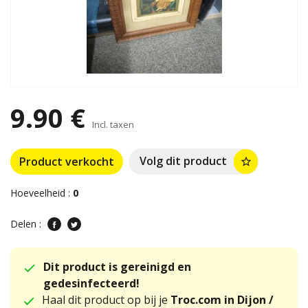
9.90 €
Incl. taxen
Volg dit product
Product verkocht
star_border
Hoeveelheid :
0
Delen :
Dit product is gereinigd en
gedesinfecteerd!
Haal dit product op bij je
Troc.com in Dijon /