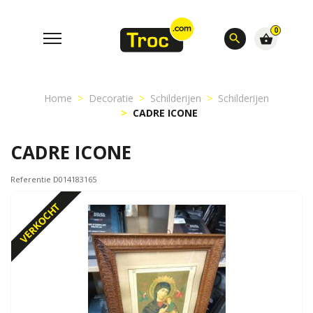
0
search
shopping_basket
Home
Decoratie
Schilderijen
Schilderijen
CADRE ICONE
CADRE ICONE
Referentie D014183165
VERKOCHT