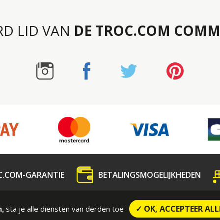
RD LID VAN
DE TROC.COM COMM
C.COM-GARANTIE
BETALINGSMOGELIJKHEDEN
dedeling
Contact
CONTRACTUELE VOORWAARDE
✓ OK, ACCEPTEER ALL
sta je alle diensten van derden toe
n,
Wettelijke vermeldingen
Sitemap