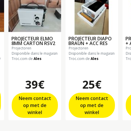
PROJECTEUR ELMO
PROJECTEUR DIAPO
P
8MM CARTON RSV2
BRAUN + ACC RES
+ 
projectoren
projectoren
pr
Disponible dans le magasin
Disponible dans le magasin
Di
n
Troc.com de
Ales
Troc.com de
Ales
Tr
39€
25€
Neem contact
Neem contact
op met de
op met de
winkel
winkel