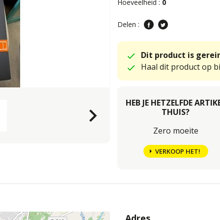
Hoeveelheid :
0
Delen :
Dit product is gere
Haal dit product op bi
HEB JE HETZELFDE ARTIK
keyboard_arrow_right
THUIS?
Zero moeite
VERKOOP HET!
Adres