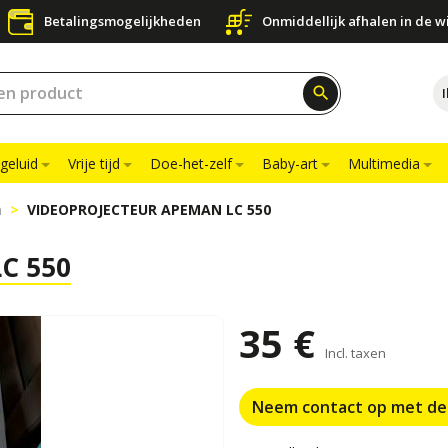
Betalingsmogelijkheden
Onmiddellijk afhalen in de w
search
geluid
Vrije tijd
Doe-het-zelf
Baby-art
Multimedia
n
VIDEOPROJECTEUR APEMAN LC 550
C 550
35 €
Incl. taxen
Neem contact op met de