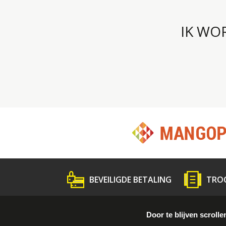
IK WO
BEVEILIGDE BETALING
TRO
Wat is Troc ?
Volg de gids
Persme
Door te blijven scrolle