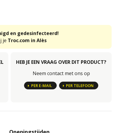
inigd en gedesinfecteerd!
j je
Troc.com in Alès
EL
HEB JE EEN VRAAG OVER DIT PRODUCT?
Neem contact met ons op
PER E-MAIL
PER TELEFOON
Openingstijden