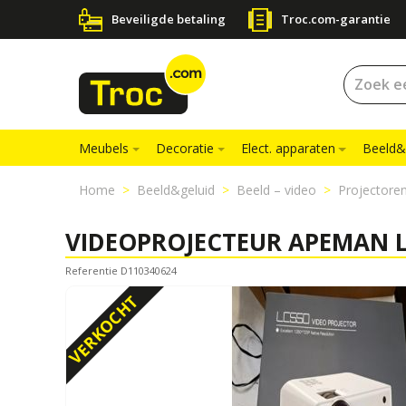
Beveiligde betaling
Troc.com-garantie
Meubels
Decoratie
Elect. apparaten
Beeld&
Home
Beeld&geluid
Beeld – video
Projectore
VIDEOPROJECTEUR APEMAN L
Referentie D110340624
VERKOCHT