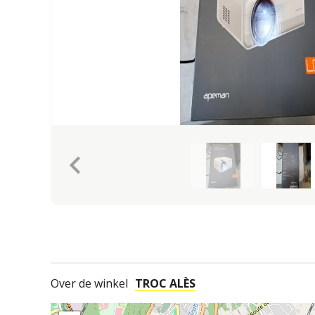
keyboard_arrow_left
Over de winkel
TROC ALÈS