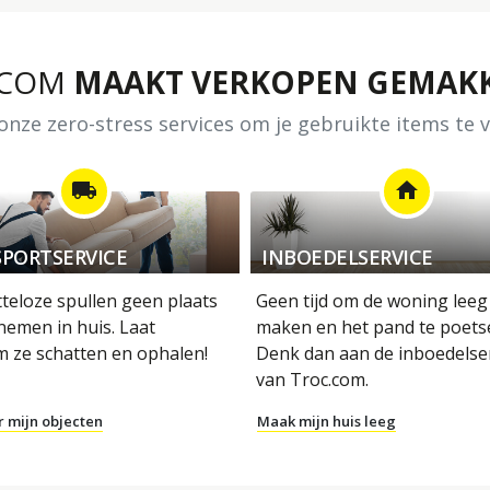
.COM
MAAKT VERKOPEN GEMAKK
nze zero-stress services om je gebruikte items te
local_shipping
home
PORTSERVICE
INBOEDELSERVICE
tteloze spullen geen plaats
Geen tijd om de woning leeg
nemen in huis. Laat
maken en het pand te poets
m ze schatten en ophalen!
Denk dan aan de inboedelse
van Troc.com.
r mijn objecten
Maak mijn huis leeg