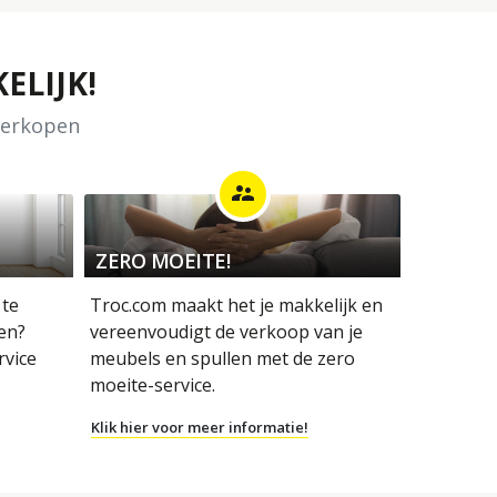
ELIJK!
 verkopen
supervisor_account
ZERO MOEITE!
 te
Troc.com maakt het je makkelijk en
en?
vereenvoudigt de verkoop van je
rvice
meubels en spullen met de zero
moeite-service.
Klik hier voor meer informatie!