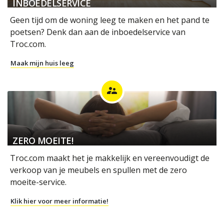
INBOEDELSERVICE
Geen tijd om de woning leeg te maken en het pand te
poetsen? Denk dan aan de inboedelservice van
Troc.com.
Maak mijn huis leeg
supervisor_account
ZERO MOEITE!
Troc.com maakt het je makkelijk en vereenvoudigt de
verkoop van je meubels en spullen met de zero
moeite-service.
Klik hier voor meer informatie!