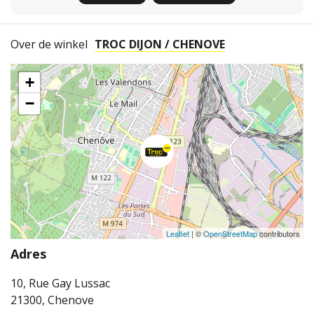
Over de winkel
TROC DIJON / CHENOVE
+
−
Leaflet
| ©
OpenStreetMap
contributors
Adres
10, Rue Gay Lussac
21300, Chenove