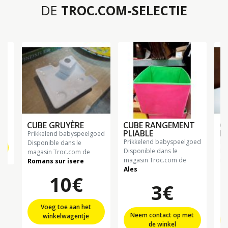
DE
TROC.COM-SELECTIE
€
CUBE GRUYÈRE
CUBE RANGEMENT
C
PLIABLE
R
prikkelend babyspeelgoed
prikkelend babyspeelgoed
p
Disponible dans le
Disponible dans le
Di
magasin Troc.com de
magasin Troc.com de
ma
Romans sur isere
Ales
Ch
10€
3€
Voeg toe aan het
Neem contact op met
winkelwagentje
de winkel