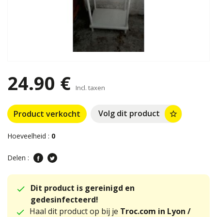
24.90 €
Incl. taxen
Volg dit product
Product verkocht
star_border
Hoeveelheid :
0
Delen :
Dit product is gereinigd en
gedesinfecteerd!
Haal dit product op bij je
Troc.com in Lyon /