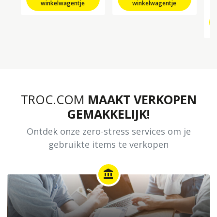
winkelwagentje
winkelwagentje
TROC.COM
MAAKT VERKOPEN
GEMAKKELIJK!
Ontdek onze zero-stress services om je
gebruikte items te verkopen
account_balance