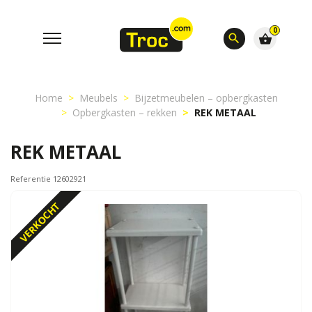
0
search
shopping_basket
Home
Meubels
Bijzetmeubelen – opbergkasten
Opbergkasten – rekken
REK METAAL
REK METAAL
Referentie 12602921
VERKOCHT