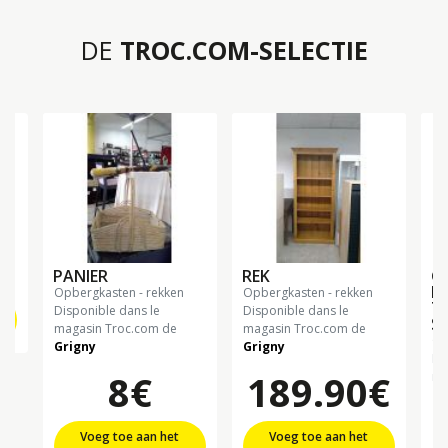
DE
TROC.COM-SELECTIE
€
PANIER
REK
G
H
opbergkasten - rekken
opbergkasten - rekken
TE
Disponible dans le
Disponible dans le
S
magasin Troc.com de
magasin Troc.com de
o
Grigny
Grigny
Di
8€
189.90€
ma
Gr
Voeg toe aan het
Voeg toe aan het