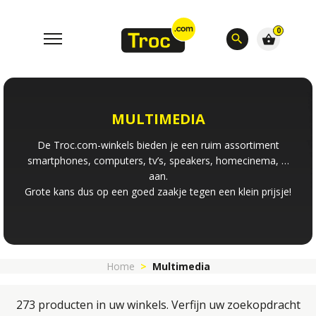
0
search
shopping_basket
MULTIMEDIA
De Troc.com-winkels bieden je een ruim assortiment
smartphones, computers, tv’s, speakers, homecinema, …
aan.
Grote kans dus op een goed zaakje tegen een klein prijsje!
Home
Multimedia
273 producten in uw winkels. Verfijn uw zoekopdracht