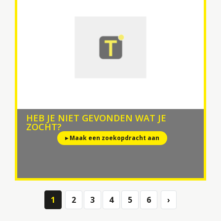
HEB JE NIET GEVONDEN WAT JE
ZOCHT?
▸ Maak een zoekopdracht aan
1
2
3
4
5
6
›
Next