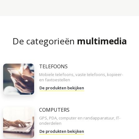
De categorieën
multimedia
TELEFOONS
Mobiele telefoons, vaste telefoons, kopieer-
en faxtoestellen
De produkten bekijken
COMPUTERS
GPS, PDA, computer en randapparatuur, IT-
onderdelen
De produkten bekijken