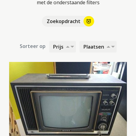
met de onderstaande filters
Zoekopdracht
alarm_add
Sorteer op
Prijs
Plaatsen