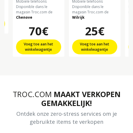
mobiele telefoons
mobiele telefoons
m
€
Disponible dans le
Disponible dans le
Di
magasin Troc.com de
magasin Troc.com de
ma
Chenove
Wilrijk
Sa
70€
25€
Voeg toe aan het
Voeg toe aan het
winkelwagentje
winkelwagentje
TROC.COM
MAAKT VERKOPEN
GEMAKKELIJK!
Ontdek onze zero-stress services om je
gebruikte items te verkopen