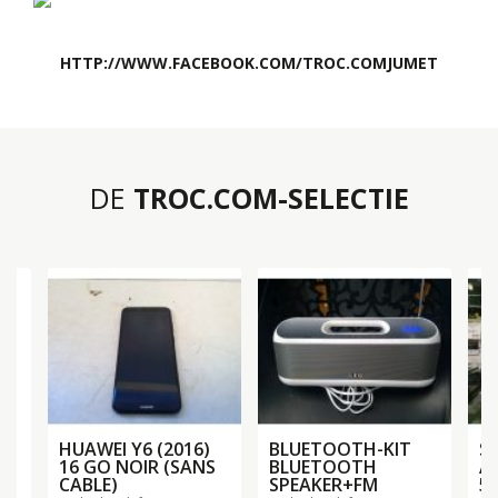
HTTP://WWW.FACEBOOK.COM/TROC.COMJUMET
DE
TROC.COM-SELECTIE
T
AM
HUAWEI Y6 (2016)
BLUETOOTH-KIT
S
16 GO NOIR (SANS
BLUETOOTH
A
CABLE)
SPEAKER+FM
5