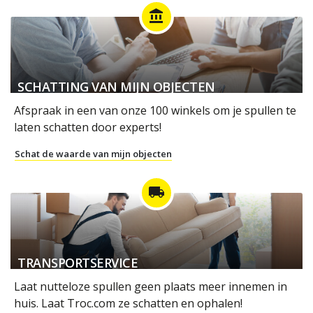
account_balance
SCHATTING VAN MIJN OBJECTEN
Afspraak in een van onze 100 winkels om je spullen te
laten schatten door experts!
Schat de waarde van mijn objecten
local_shipping
TRANSPORTSERVICE
Laat nutteloze spullen geen plaats meer innemen in
huis. Laat Troc.com ze schatten en ophalen!