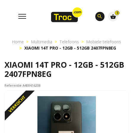
0
search
shopping_basket
Home
Multimedia
Telefoons
Mobiele telefoons
XIAOMI 14T PRO - 12GB - 512GB 2407FPN8EG
XIAOMI 14T PRO - 12GB - 512GB
2407FPN8EG
Referentie A400416208
VERKOCHT