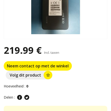
219.99 €
Incl. taxen
Neem contact op met de winkel
Volg dit product
star_border
Hoeveelheid :
0
Delen :