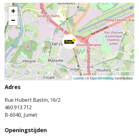
+
−
Leaflet
| ©
OpenStreetMap
contributors
Adres
Rue Hubert Bastin, 16/2
460.913.712
B-6040, Jumet
Openingstijden