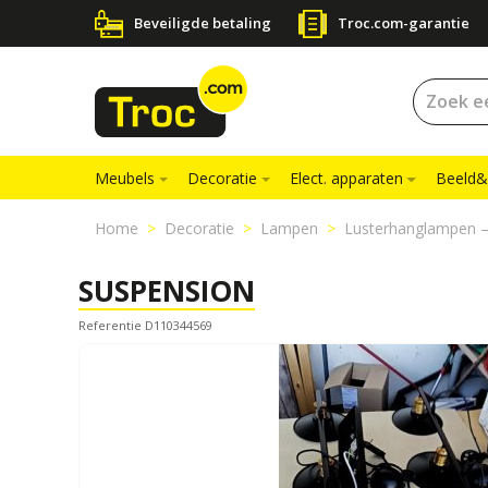
Beveiligde betaling
Troc.com-garantie
Meubels
Decoratie
Elect. apparaten
Beeld&
Home
Decoratie
Lampen
Lusterhanglampen –
SUSPENSION
Referentie D110344569