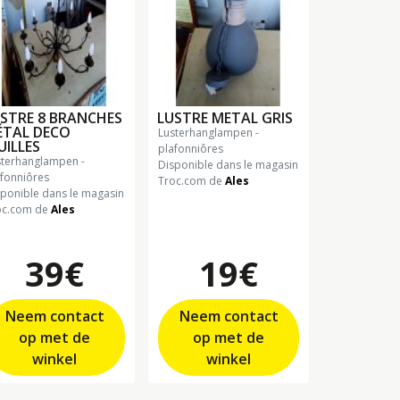
STRE 8 BRANCHES
LUSTRE METAL GRIS
ÉTAL DECO
lusterhanglampen -
UILLES
plafonniôres
Disponible dans le magasin
afonniôres
Troc.com de
Ales
sponible dans le magasin
oc.com de
Ales
39€
19€
Neem contact
Neem contact
op met de
op met de
winkel
winkel