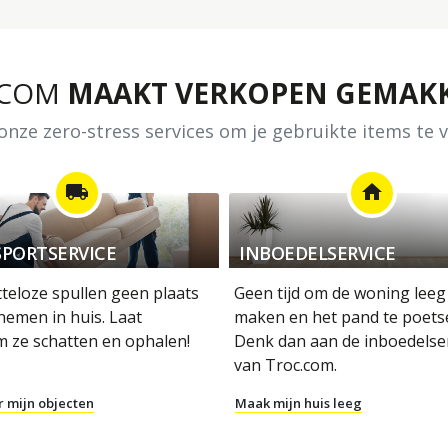
.COM
MAAKT VERKOPEN GEMAKK
nze zero-stress services om je gebruikte items te
local_shipping
home
PORTSERVICE
INBOEDELSERVICE
tteloze spullen geen plaats
Geen tijd om de woning leeg
nemen in huis. Laat
maken en het pand te poets
m ze schatten en ophalen!
Denk dan aan de inboedelse
van Troc.com.
r mijn objecten
Maak mijn huis leeg