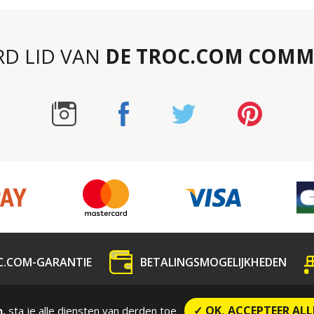
RD LID VAN
DE TROC.COM COMM
C.COM-GARANTIE
BETALINGSMOGELIJKHEDEN
dedeling
Contact
CONTRACTUELE VOORWAARDE
✓ OK, ACCEPTEER ALL
sta je alle diensten van derden toe
n,