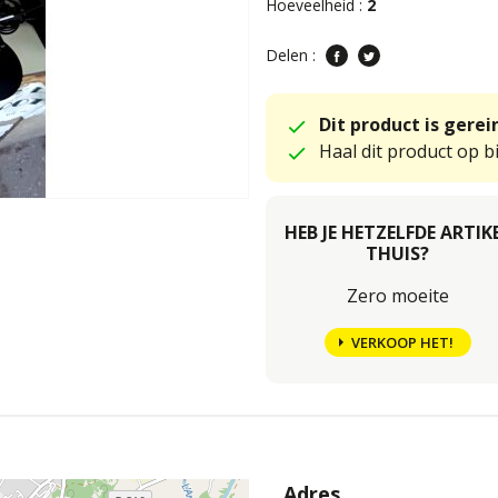
Hoeveelheid :
2
Delen :
Dit product is gere
Haal dit product op bi
HEB JE HETZELFDE ARTIK
THUIS?
Zero moeite
VERKOOP HET!
Adres