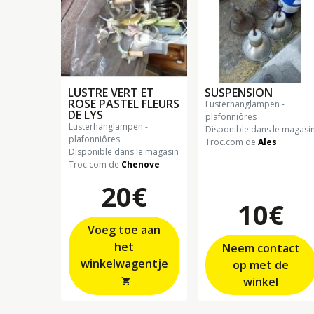
LUSTRE VERT ET
SUSPENSION
ROSE PASTEL FLEURS
lusterhanglampen -
DE LYS
plafonniôres
lusterhanglampen -
Disponible dans le magasi
plafonniôres
Troc.com de
Ales
Disponible dans le magasin
Troc.com de
Chenove
20€
10€
Voeg toe aan
het
Neem contact
winkelwagentje
op met de
winkel
shopping_cart