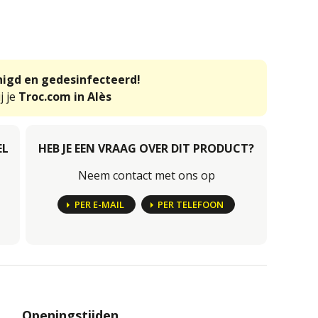
inigd en gedesinfecteerd!
j je
Troc.com in Alès
EL
HEB JE EEN VRAAG OVER DIT PRODUCT?
Neem contact met ons op
PER E-MAIL
PER TELEFOON
Openingstijden