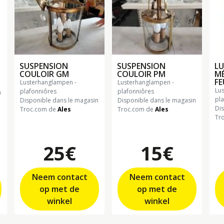
SUSPENSION
SUSPENSION
LU
COULOIR GM
COULOIR PM
M
FE
lusterhanglampen -
lusterhanglampen -
lusterhanglampen -
plafonniôres
plafonniôres
n
pl
Disponible dans le magasin
Disponible dans le magasin
Di
Troc.com de
Ales
Troc.com de
Ales
Tr
25€
15€
Neem contact
Neem contact
op met de
op met de
winkel
winkel