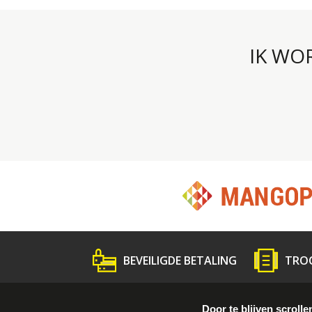
IK WO
BEVEILIGDE BETALING
TRO
Wat is Troc ?
Volg de gids
Persme
Door te blijven scrolle