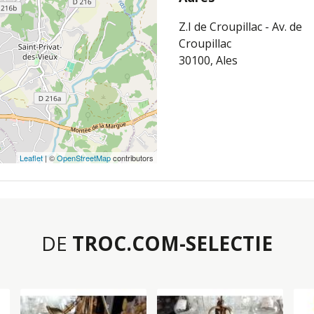
Z.I de Croupillac - Av. de
Croupillac
30100, Ales
Leaflet
| ©
OpenStreetMap
contributors
DE
TROC.COM-SELECTIE