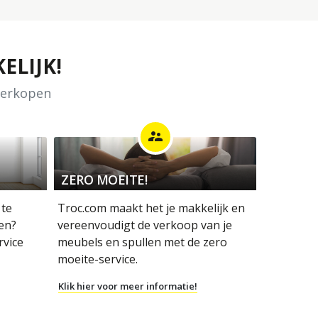
ELIJK!
 verkopen
supervisor_account
ZERO MOEITE!
 te
Troc.com maakt het je makkelijk en
en?
vereenvoudigt de verkoop van je
rvice
meubels en spullen met de zero
moeite-service.
Klik hier voor meer informatie!