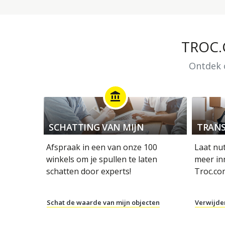
TROC
Ontdek o
account_balance
SCHATTING VAN MIJN
TRANS
OBJECTEN
Afspraak in een van onze 100
Laat nu
winkels om je spullen te laten
meer in
schatten door experts!
Troc.co
Schat de waarde van mijn objecten
Verwijde