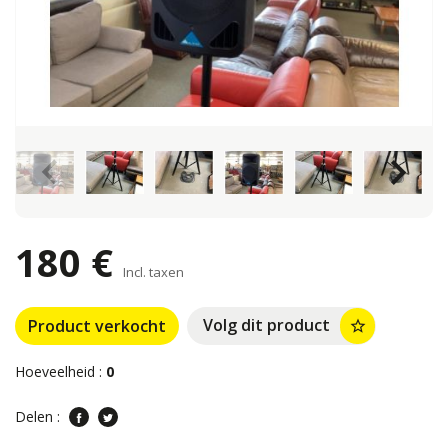
keyboard_arrow_left
keyboard_arrow_right
180 €
Incl. taxen
Volg dit product
Product verkocht
star_border
Hoeveelheid :
0
Delen :