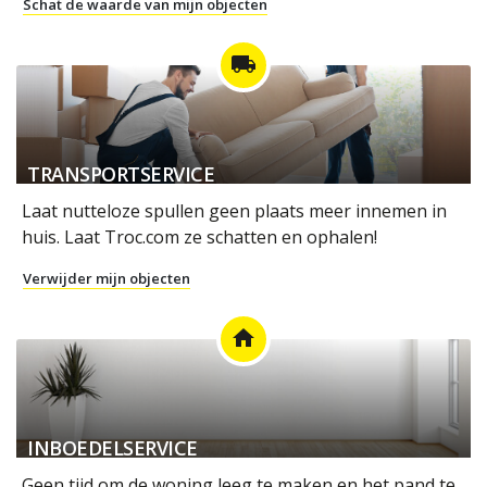
Schat de waarde van mijn objecten
local_shipping
TRANSPORTSERVICE
Laat nutteloze spullen geen plaats meer innemen in
huis. Laat Troc.com ze schatten en ophalen!
Verwijder mijn objecten
home
INBOEDELSERVICE
Geen tijd om de woning leeg te maken en het pand te