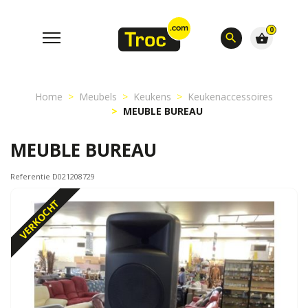
0
search
shopping_basket
Home
Meubels
Keukens
Keukenaccessoires
MEUBLE BUREAU
MEUBLE BUREAU
Referentie D021208729
VERKOCHT