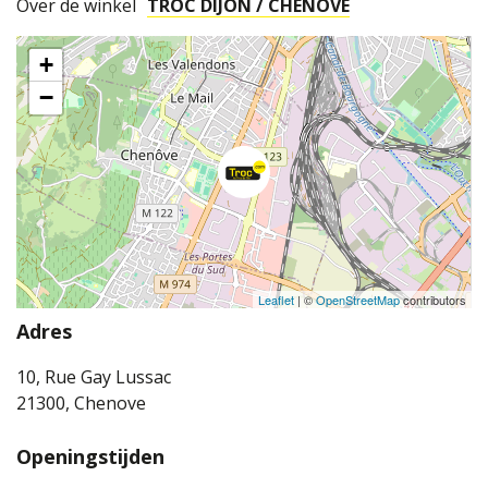
Over de winkel
TROC DIJON / CHENOVE
+
−
Leaflet
| ©
OpenStreetMap
contributors
Adres
10, Rue Gay Lussac
21300, Chenove
Openingstijden