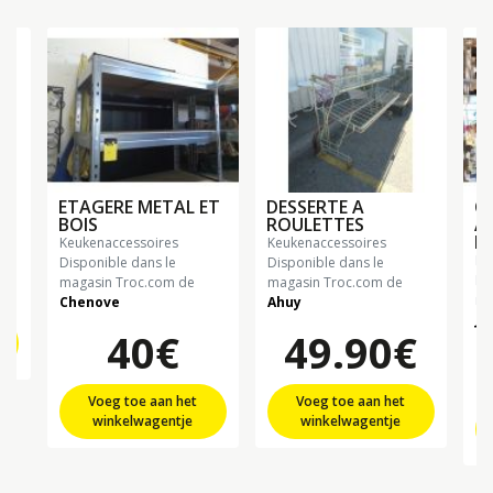
E
ETAGERE METAL ET
DESSERTE A
C
BOIS
ROULETTES
A
P
keukenaccessoires
keukenaccessoires
k
Disponible dans le
Disponible dans le
Di
magasin Troc.com de
magasin Troc.com de
ma
Chenove
Ahuy
Ju
40€
49.90€
Voeg toe aan het
Voeg toe aan het
winkelwagentje
winkelwagentje