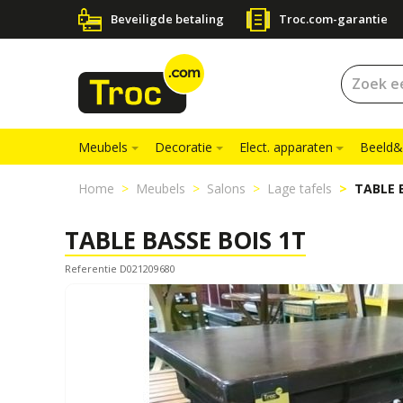
Beveiligde betaling
Troc.com-garantie
Meubels
Decoratie
Elect. apparaten
Beeld&
Home
Meubels
Salons
Lage tafels
TABLE 
TABLE BASSE BOIS 1T
Referentie D021209680