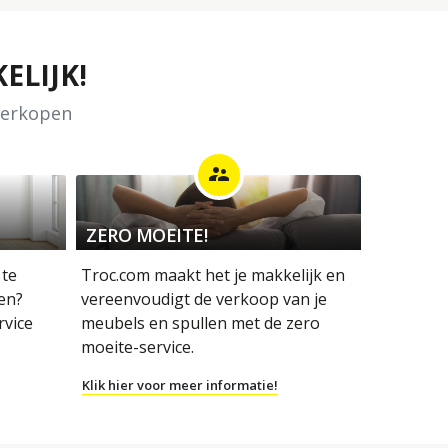
ELIJK!
 verkopen
supervisor_account
ZERO MOEITE!
 te
Troc.com maakt het je makkelijk en
en?
vereenvoudigt de verkoop van je
rvice
meubels en spullen met de zero
moeite-service.
Klik hier voor meer informatie!