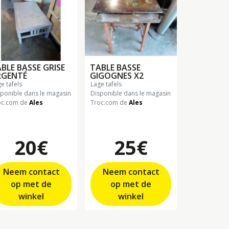
BLE BASSE GRISE
TABLE BASSE
RGENTÉ
GIGOGNES X2
ge tafels
lage tafels
sponible dans le magasin
Disponible dans le magasin
oc.com de
Ales
Troc.com de
Ales
20€
25€
Neem contact
Neem contact
op met de
op met de
winkel
winkel