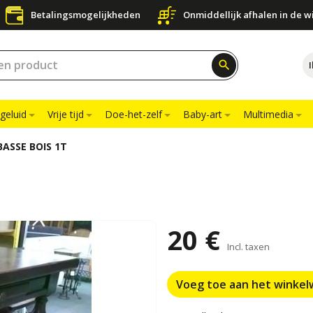
Betalingsmogelijkheden
Onmiddellijk afhalen in de w
search
geluid
Vrije tijd
Doe-het-zelf
Baby-art
Multimedia
BASSE BOIS 1T
20 €
Incl. taxen
Voeg toe aan het winke