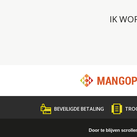
IK WO
BEVEILIGDE BETALING
TRO
Wat is Troc ?
Volg de gids
Persme
Door te blijven scrolle