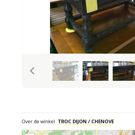
keyboard_arrow_left
Over de winkel
TROC DIJON / CHENOVE