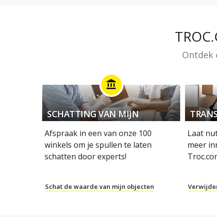
TROC
Ontdek o
account_balance
SCHATTING VAN MIJN
TRANS
OBJECTEN
Afspraak in een van onze 100
Laat nu
winkels om je spullen te laten
meer in
schatten door experts!
Troc.co
Schat de waarde van mijn objecten
Verwijde