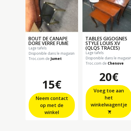
BOUT DE CANAPE
TABLES GIGOGNES
DORE VERRE FUME
STYLE LOUIS XV
(QLQS TRACES)
lage tafels
lage tafels
Disponible dans le magasin
Disponible dans le magasi
Troc.com de
Jumet
Troc.com de
Chenove
20€
15€
Voeg toe aan
het
Neem contact
winkelwagentje
op met de
winkel
shopping_cart