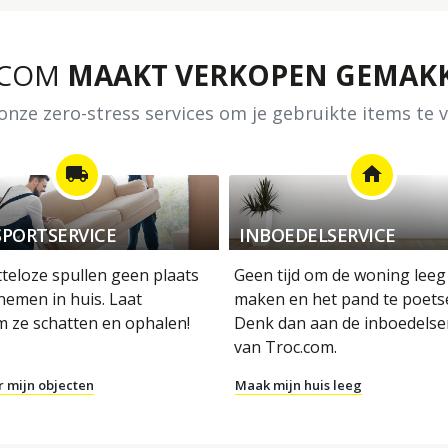
.COM
MAAKT VERKOPEN GEMAKK
nze zero-stress services om je gebruikte items te
local_shipping
home
PORTSERVICE
INBOEDELSERVICE
tteloze spullen geen plaats
Geen tijd om de woning leeg
nemen in huis. Laat
maken en het pand te poets
m ze schatten en ophalen!
Denk dan aan de inboedelse
van Troc.com.
r mijn objecten
Maak mijn huis leeg