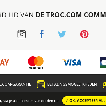
RD LID VAN
DE TROC.COM COMM
C.COM-GARANTIE
BETALINGSMOGELIJKHEDEN
dedeling
Contact
CONTRACTUELE VOORWAARDE
✓ OK, ACCEPTEER ALL
sta je alle diensten van derden toe
n,
Wettelijke vermeldingen
Sitemap