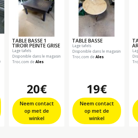
TABLE BASSE 1
TABLE BASSE
TA
TIROIR PEINTE GRISE
A
lage tafels
lage tafels
la
Disponible dans le magasin
Disponible dans le magasin
Di
Troc.com de
Ales
n
Troc.com de
Ales
Tr
20€
19€
Neem contact
Neem contact
op met de
op met de
winkel
winkel