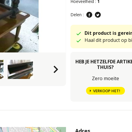
Hoeveelheid :
1
Delen :
Dit product is gere
Haal dit product op bi
HEB JE HETZELFDE ARTIK
keyboard_arrow_right
THUIS?
Zero moeite
VERKOOP HET!
Adres