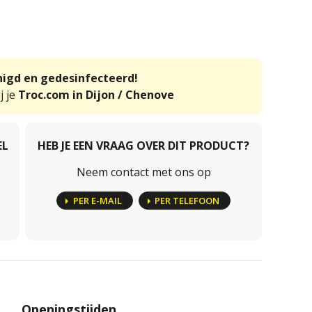
inigd en gedesinfecteerd!
j je
Troc.com in Dijon / Chenove
EL
HEB JE EEN VRAAG OVER DIT PRODUCT?
Neem contact met ons op
PER E-MAIL
PER TELEFOON
Openingstijden