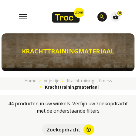
0
search
shopping_basket
KRACHTTRAININGMATERIAAL
Home
Vrije tijd
Krachttraining – fitness
Krachttrainingmateriaal
44 producten in uw winkels. Verfijn uw zoekopdracht
met de onderstaande filters
Zoekopdracht
alarm_add