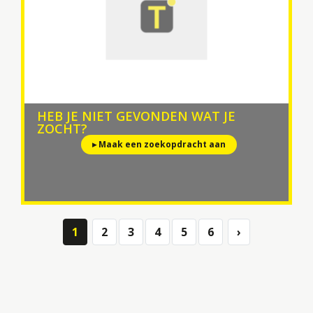
HEB JE NIET GEVONDEN WAT JE
ZOCHT?
▸ Maak een zoekopdracht aan
1
2
3
4
5
6
›
Next