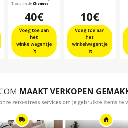
Troc.com de
Chenove
40€
10€
Voeg toe aan
Voeg toe aan
het
het
winkelwagentje
winkelwagentje
shopping_cart
shopping_cart
.COM
MAAKT VERKOPEN GEMAKK
nze zero-stress services om je gebruikte items te
local_shipping
home