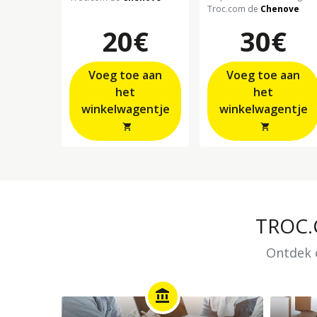
Troc.com de
Chenove
20€
30€
Voeg toe aan
Voeg toe aan
het
het
winkelwagentje
winkelwagentje
shopping_cart
shopping_cart
TROC
Ontdek o
account_balance