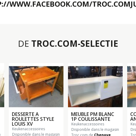
P://WWW.FACEBOOK.COM/TROC.COMJ
DE
TROC.COM-SELECTIE
DESSERTE A
MEUBLE PM BLANC
CO
ROULETTES STYLE
1P COULISSANTE
AN
LOUIS XV
keukenaccessoires
k
keukenaccessoires
Disponible dans le magasin
Di
n
Disponible dans le magasin
Troc.com de
Chenove
Tr