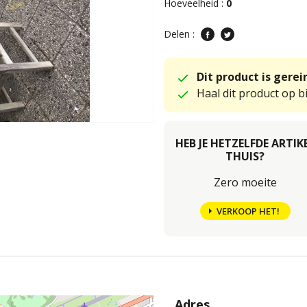
Hoeveelheid :
0
Delen :
Dit product is gere
Haal dit product op bi
HEB JE HETZELFDE ARTIK
THUIS?
Zero moeite
VERKOOP HET!
Adres