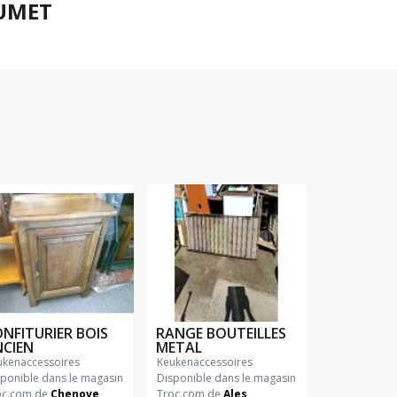
UMET
NFITURIER BOIS
RANGE BOUTEILLES
CIEN
METAL
eukenaccessoires
keukenaccessoires
sponible dans le magasin
Disponible dans le magasin
oc.com de
Chenove
Troc.com de
Ales