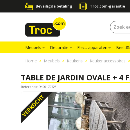
Beveiligde betaling
Troc.com-garantie
Meubels
Decoratie
Elect. apparaten
Beeld&
Home
Meubels
Keukens
Keukenaccessoires
TABLE DE JARDIN OVALE + 4 
Referentie D400170723
VERKOCHT