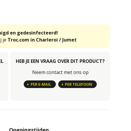
inigd en gedesinfecteerd!
j je
Troc.com in Charleroi / Jumet
EL
HEB JE EEN VRAAG OVER DIT PRODUCT?
Neem contact met ons op
PER E-MAIL
PER TELEFOON
Openingstijden