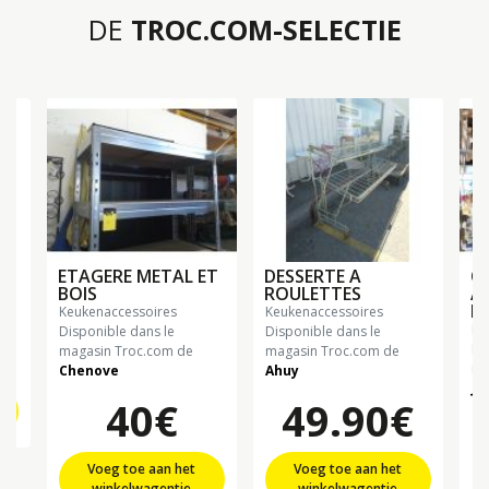
DE
TROC.COM-SELECTIE
E
ETAGERE METAL ET
DESSERTE A
C
BOIS
ROULETTES
A
P
keukenaccessoires
keukenaccessoires
k
Disponible dans le
Disponible dans le
Di
magasin Troc.com de
magasin Troc.com de
ma
Chenove
Ahuy
Ju
40€
49.90€
Voeg toe aan het
Voeg toe aan het
winkelwagentje
winkelwagentje