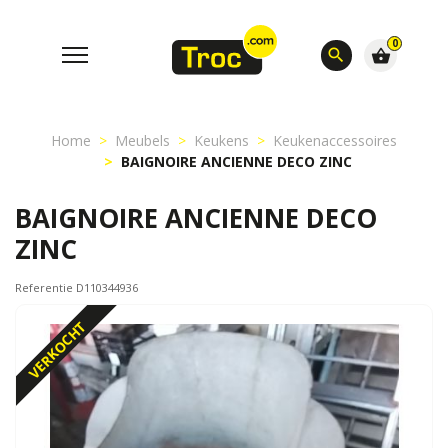
0
search
shopping_basket
Home
Meubels
Keukens
Keukenaccessoires
BAIGNOIRE ANCIENNE DECO ZINC
BAIGNOIRE ANCIENNE DECO
ZINC
Referentie D110344936
VERKOCHT