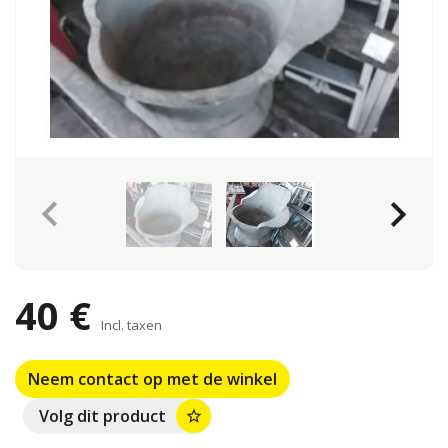
keyboard_arrow_left
keyboard_arrow_right
40 €
Incl. taxen
Neem contact op met de winkel
Volg dit product
star_border