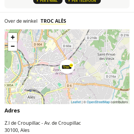
PER E-MAIL
PER TELEFOON
Over de winkel
TROC ALÈS
+
−
Leaflet
| ©
OpenStreetMap
contributors
Adres
Z.I de Croupillac - Av. de Croupillac
30100, Ales