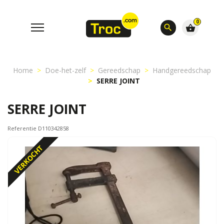
0
search
shopping_basket
Home
Doe-het-zelf
Gereedschap
Handgereedschap
SERRE JOINT
SERRE JOINT
Referentie D110342858
VERKOCHT