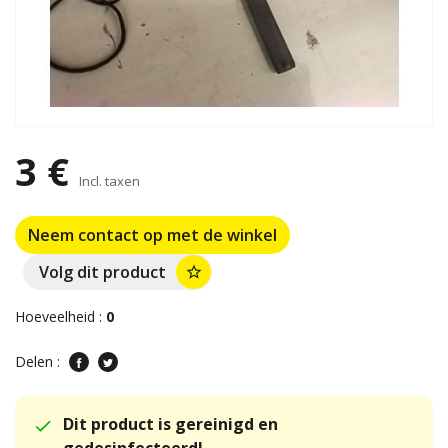
3 €
Incl. taxen
Neem contact op met de winkel
Volg dit product
star_border
Hoeveelheid :
0
Delen :
Dit product is gereinigd en