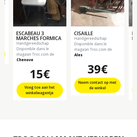
RE
ESCABEAU 3
CISAILLE
EC
MARCHES FORMICA
B
handgereedschap
handgereedschap
h
Disponible dans le
Disponible dans le
Di
magasin Troc.com de
t
magasin Troc.com de
ma
Ales
Chenove
Ch
39€
15€
Neem contact op met
Voeg toe aan het
de winkel
winkelwagentje