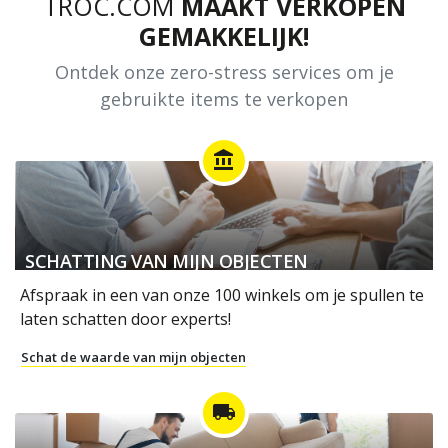
TROC.COM
MAAKT VERKOPEN
GEMAKKELIJK!
Ontdek onze zero-stress services om je
gebruikte items te verkopen
account_balance
SCHATTING VAN MIJN OBJECTEN
Afspraak in een van onze 100 winkels om je spullen te
laten schatten door experts!
Schat de waarde van mijn objecten
local_shipping