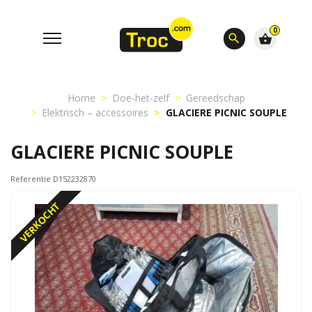
0
search
shopping_basket
Home
Doe-het-zelf
Gereedschap
Elektrisch – accessoires
GLACIERE PICNIC SOUPLE
GLACIERE PICNIC SOUPLE
Referentie D152232870
VERKOCHT