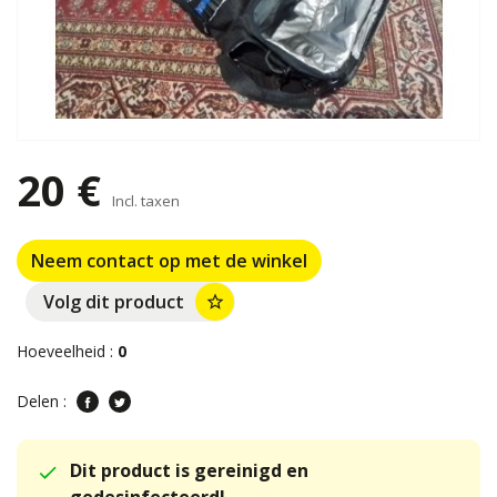
20 €
Incl. taxen
Neem contact op met de winkel
Volg dit product
star_border
Hoeveelheid :
0
Delen :
Dit product is gereinigd en