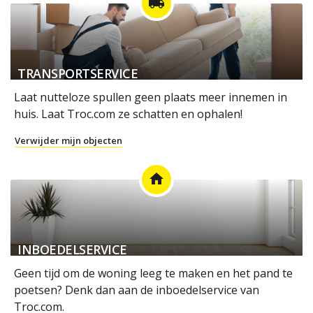
local_shipping
TRANSPORTSERVICE
Laat nutteloze spullen geen plaats meer innemen in
huis. Laat Troc.com ze schatten en ophalen!
Verwijder mijn objecten
home
INBOEDELSERVICE
Geen tijd om de woning leeg te maken en het pand te
poetsen? Denk dan aan de inboedelservice van
Troc.com.