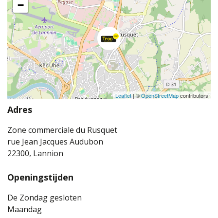
−
Leaflet
| ©
OpenStreetMap
contributors
Adres
Zone commerciale du Rusquet
rue Jean Jacques Audubon
22300, Lannion
Openingstijden
De Zondag gesloten
Maandag