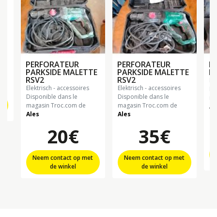
K
PERFORATEUR
PERFORATEUR
P
PARKSIDE MALETTE
PARKSIDE MALETTE
P
RSV2
RSV2
el
elektrisch - accessoires
elektrisch - accessoires
Di
Disponible dans le
Disponible dans le
ma
t
magasin Troc.com de
magasin Troc.com de
Al
Ales
Ales
20€
35€
Neem contact op met
Neem contact op met
de winkel
de winkel