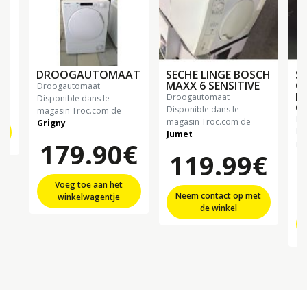
DROOGAUTOMAAT
SECHE LINGE BOSCH
SE
MAXX 6 SENSITIVE
C
droogautomaat
ME
droogautomaat
Disponible dans le
C
Disponible dans le
magasin Troc.com de
d
magasin Troc.com de
Grigny
t
Di
Jumet
179.90€
ma
119.99€
Ch
Voeg toe aan het
Neem contact op met
winkelwagentje
de winkel