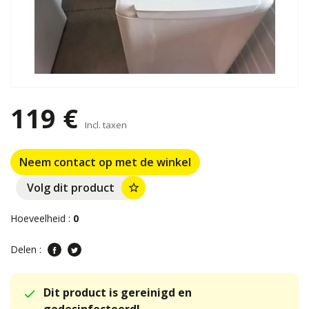
119 €
Incl. taxen
Neem contact op met de winkel
Volg dit product
star_border
Hoeveelheid :
0
Delen :
Dit product is gereinigd en