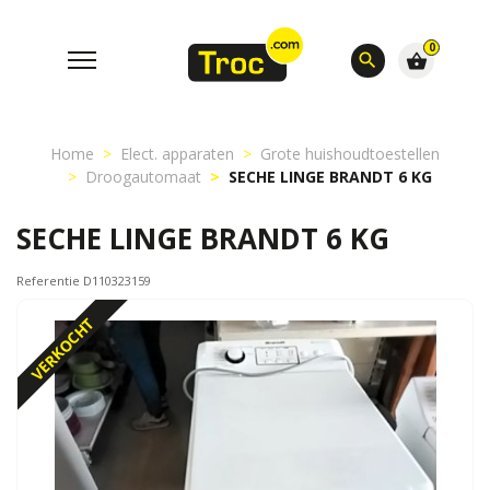
0
search
shopping_basket
Home
Elect. apparaten
Grote huishoudtoestellen
Droogautomaat
SECHE LINGE BRANDT 6 KG
SECHE LINGE BRANDT 6 KG
Referentie D110323159
VERKOCHT