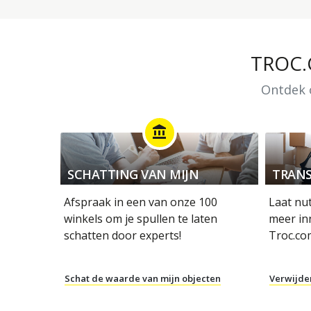
TROC
Ontdek o
account_balance
SCHATTING VAN MIJN
TRANS
OBJECTEN
Afspraak in een van onze 100
Laat nu
winkels om je spullen te laten
meer in
schatten door experts!
Troc.co
Schat de waarde van mijn objecten
Verwijde