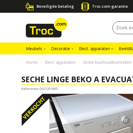
Beveiligde betaling
Troc.com-garantie
Meubels
Decoratie
Elect. apparaten
Beeld&
Home
Elect. apparaten
Grote huishoudtoestellen
SECHE LINGE BEKO A EVACUA
Referentie D021201895
VERKOCHT