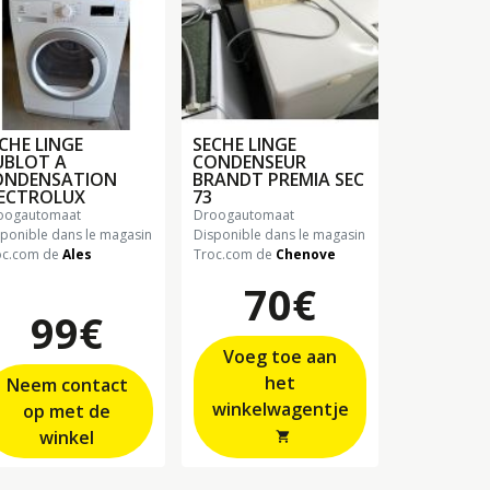
CHE LINGE
SECHE LINGE
UBLOT A
CONDENSEUR
ONDENSATION
BRANDT PREMIA SEC
LECTROLUX
73
roogautomaat
droogautomaat
sponible dans le magasin
Disponible dans le magasin
oc.com de
Ales
Troc.com de
Chenove
70€
99€
Voeg toe aan
het
Neem contact
winkelwagentje
op met de
winkel
shopping_cart