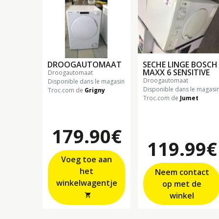
DROOGAUTOMAAT
SECHE LINGE BOSCH
MAXX 6 SENSITIVE
droogautomaat
droogautomaat
Disponible dans le magasin
Disponible dans le magasi
Troc.com de
Grigny
Troc.com de
Jumet
179.90€
119.99€
Voeg toe aan
het
Neem contact
winkelwagentje
op met de
winkel
shopping_cart