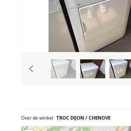
keyboard_arrow_left
Over de winkel
TROC DIJON / CHENOVE