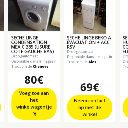
SECHE LINGE
SECHE LINGE BEKO A
SE
CONDENSATION
ÉVACUATION + ACC
H
MEA C 285 (USURE
RSV
C
COTE GAUCHE BAS)
E
droogautomaat
n
droogautomaat
d
Disponible dans le magasin
Disponible dans le magasin
Di
Troc.com de
Ales
Troc.com de
Chenove
Tr
80€
69€
Voeg toe aan
het
Neem contact
winkelwagentje
op met de
winkel
shopping_cart