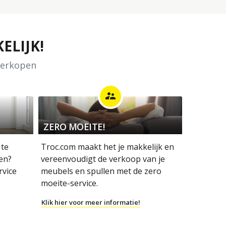
ELIJK!
 verkopen
supervisor_account
ZERO MOEITE!
 te
Troc.com maakt het je makkelijk en
en?
vereenvoudigt de verkoop van je
rvice
meubels en spullen met de zero
moeite-service.
Klik hier voor meer informatie!