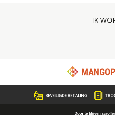
IK WO
BEVEILIGDE BETALING
TRO
Wat is Troc ?
Volg de gids
Persme
Door te blijven scrolle