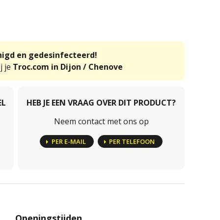
inigd en gedesinfecteerd!
j je
Troc.com in Dijon / Chenove
EL
HEB JE EEN VRAAG OVER DIT PRODUCT?
Neem contact met ons op
PER E-MAIL
PER TELEFOON
Openingstijden