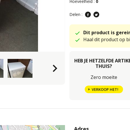
Hoeveelheid :
0
Delen :
Dit product is gere
Haal dit product op bi
HEB JE HETZELFDE ARTIK
keyboard_arrow_right
THUIS?
Zero moeite
VERKOOP HET!
Adres