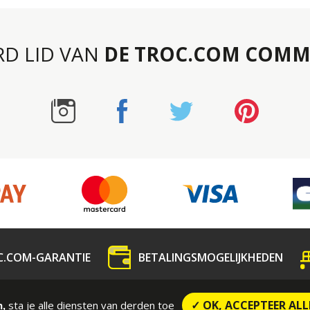
RD LID VAN
DE TROC.COM COMM
C.COM-GARANTIE
BETALINGSMOGELIJKHEDEN
dedeling
Contact
CONTRACTUELE VOORWAARDE
✓ OK, ACCEPTEER ALL
sta je alle diensten van derden toe
n,