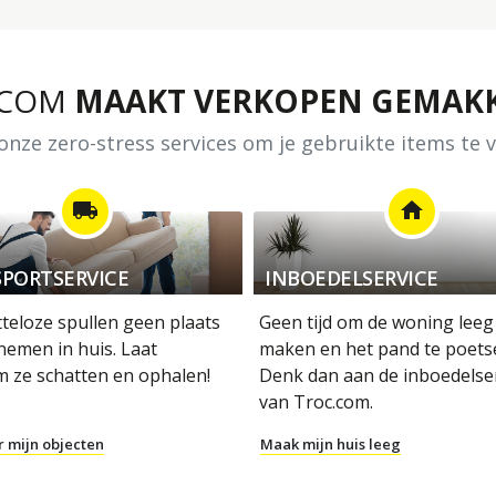
.COM
MAAKT VERKOPEN GEMAKK
nze zero-stress services om je gebruikte items te
local_shipping
home
PORTSERVICE
INBOEDELSERVICE
tteloze spullen geen plaats
Geen tijd om de woning leeg
nemen in huis. Laat
maken en het pand te poets
m ze schatten en ophalen!
Denk dan aan de inboedelse
van Troc.com.
r mijn objecten
Maak mijn huis leeg