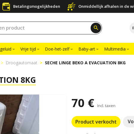
Betalingsmogelijkheden
Onmiddellijk afhalen in de w
search
geluid
Vrije tijd
Doe-het-zelf
Baby-art
Multimedia
Droogautomaat
SECHE LINGE BEKO A EVACUATION 8KG
TION 8KG
70 €
Incl. taxen
Vo
Product verkocht