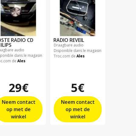
STE RADIO CD
RADIO REVEIL
ILIPS
draagbare audio
raagbare audio
Disponible dans le magasin
sponible dans le magasin
Troc.com de
Ales
oc.com de
Ales
29€
5€
Neem contact
Neem contact
op met de
op met de
winkel
winkel