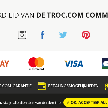
RD LID VAN
DE TROC.COM COMM
C.COM-GARANTIE
BETALINGSMOGELIJKHEDEN
dedeling
Contact
CONTRACTUELE VOORWAARDE
✓ OK, ACCEPTEER ALL
sta je alle diensten van derden toe
n,
Wettelijke vermeldingen
Sitemap