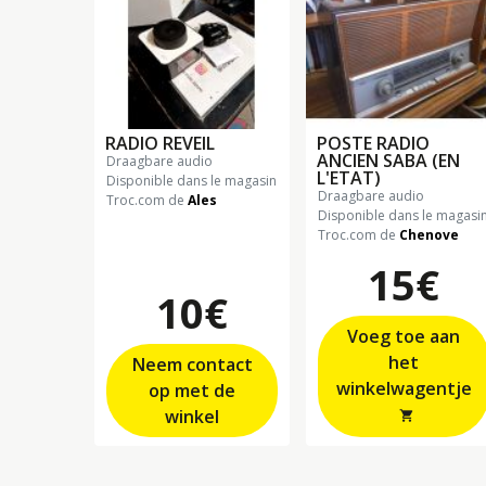
RADIO REVEIL
POSTE RADIO
ANCIEN SABA (EN
draagbare audio
L'ETAT)
Disponible dans le magasin
draagbare audio
Troc.com de
Ales
Disponible dans le magasi
Troc.com de
Chenove
15€
10€
Voeg toe aan
het
Neem contact
winkelwagentje
op met de
winkel
shopping_cart