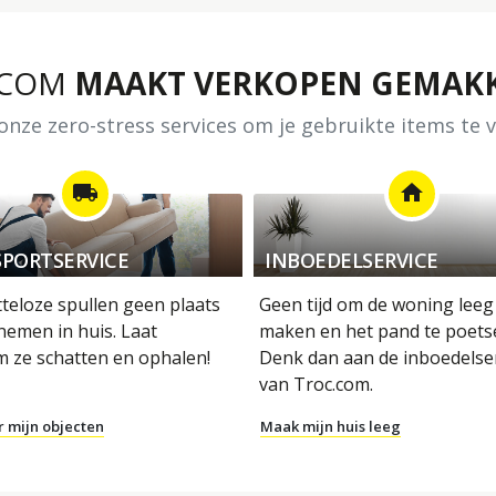
.COM
MAAKT VERKOPEN GEMAKK
nze zero-stress services om je gebruikte items te
local_shipping
home
PORTSERVICE
INBOEDELSERVICE
tteloze spullen geen plaats
Geen tijd om de woning leeg
nemen in huis. Laat
maken en het pand te poets
m ze schatten en ophalen!
Denk dan aan de inboedelse
van Troc.com.
r mijn objecten
Maak mijn huis leeg