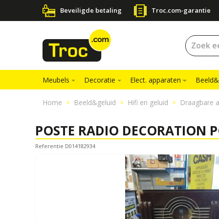
Beveiligde betaling
Troc.com-garantie
Meubels
Decoratie
Elect. apparaten
Beeld&
Home
Beeld&geluid
Hifi en geluid
Draagbare a
POSTE RADIO DECORATION 
Referentie D014182934