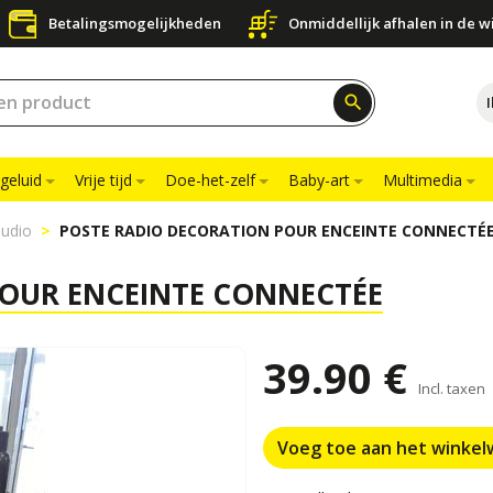
Betalingsmogelijkheden
Onmiddellijk afhalen in de w
search
geluid
Vrije tijd
Doe-het-zelf
Baby-art
Multimedia
udio
POSTE RADIO DECORATION POUR ENCEINTE CONNECTÉ
POUR ENCEINTE CONNECTÉE
39.90 €
Incl. taxen
Voeg toe aan het winke