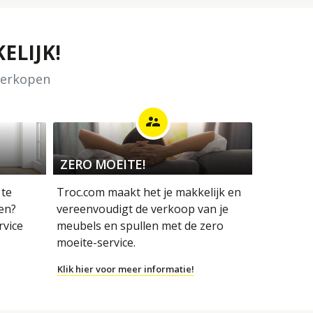
ELIJK!
 verkopen
supervisor_account
ZERO MOEITE!
 te
Troc.com maakt het je makkelijk en
en?
vereenvoudigt de verkoop van je
rvice
meubels en spullen met de zero
moeite-service.
Klik hier voor meer informatie!