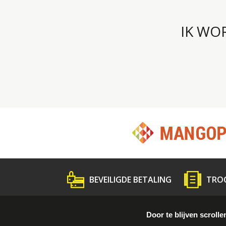
IK WO
BEVEILIGDE BETALING
TRO
Wat is Troc ?
Volg de gids
Persme
Door te blijven scrolle