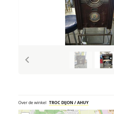
keyboard_arrow_left
Over de winkel
TROC DIJON / AHUY