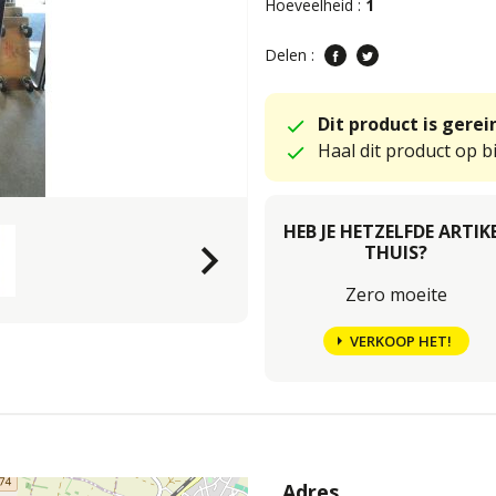
Hoeveelheid :
1
Delen :
Dit product is gere
Haal dit product op bi
HEB JE HETZELFDE ARTIK
keyboard_arrow_right
THUIS?
Zero moeite
VERKOOP HET!
Adres