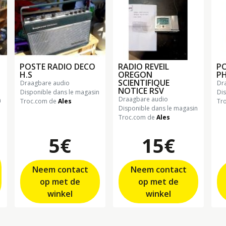
POSTE RADIO DECO
RADIO REVEIL
PO
H.S
OREGON
PH
SCIENTIFIQUE
draagbare audio
d
NOTICE RSV
Disponible dans le magasin
Di
draagbare audio
n
Troc.com de
Ales
Tr
Disponible dans le magasin
Troc.com de
Ales
5€
15€
Neem contact
Neem contact
op met de
op met de
winkel
winkel