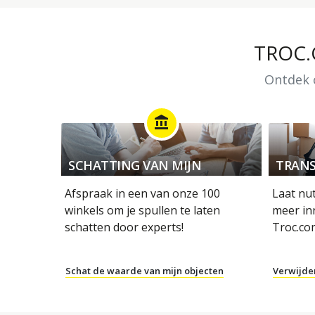
TROC
Ontdek o
account_balance
SCHATTING VAN MIJN
TRANS
OBJECTEN
Afspraak in een van onze 100
Laat nu
winkels om je spullen te laten
meer in
schatten door experts!
Troc.co
Schat de waarde van mijn objecten
Verwijde