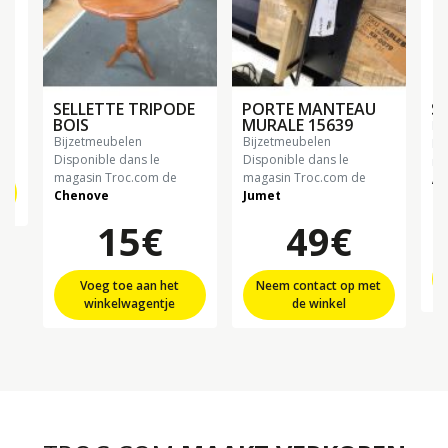
F
SELLETTE TRIPODE
PORTE MANTEAU
SE
BOIS
MURALE 15639
b
bijzetmeubelen
bijzetmeubelen
Di
Disponible dans le
Disponible dans le
ma
magasin Troc.com de
magasin Troc.com de
Ah
Chenove
Jumet
15€
49€
Voeg toe aan het
Neem contact op met
winkelwagentje
de winkel