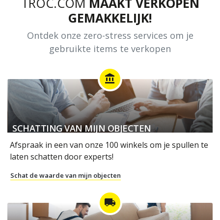
TROC.COM
MAAKT VERKOPEN
GEMAKKELIJK!
Ontdek onze zero-stress services om je
gebruikte items te verkopen
account_balance
SCHATTING VAN MIJN OBJECTEN
Afspraak in een van onze 100 winkels om je spullen te
laten schatten door experts!
Schat de waarde van mijn objecten
local_shipping