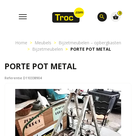
0
search
shopping_basket
Home
Meubels
Bijzetmeubelen – opbergkasten
Bijzetmeubelen
PORTE POT METAL
PORTE POT METAL
Referentie D110338904