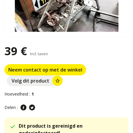
39 €
Incl. taxen
Neem contact op met de winkel
Volg dit product
star_border
Hoeveelheid :
1
Delen :
Dit product is gereinigd en