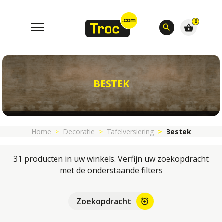
0
search
shopping_basket
BESTEK
Home
Decoratie
Tafelversiering
Bestek
31 producten in uw winkels. Verfijn uw zoekopdracht
met de onderstaande filters
Zoekopdracht
alarm_add