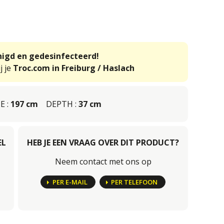
inigd en gedesinfecteerd!
j je
Troc.com in Freiburg / Haslach
E :
197 cm
DEPTH :
37 cm
EL
HEB JE EEN VRAAG OVER DIT PRODUCT?
Neem contact met ons op
PER E-MAIL
PER TELEFOON