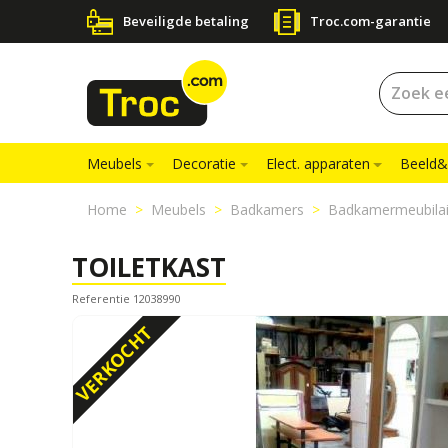
Beveiligde betaling
Troc.com-garantie
Meubels
Decoratie
Elect. apparaten
Beeld&
Home
Meubels
Badkamers
Badkamermeubilai
TOILETKAST
Referentie 12038990
VERKOCHT