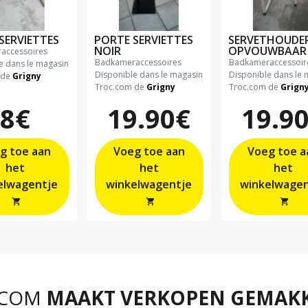
SERVIETTES
PORTE SERVIETTES
SERVETHOUDE
NOIR
OPVOUWBAAR
raccessoires
badkameraccessoires
badkameraccessoir
e dans le magasin
Disponible dans le magasin
Disponible dans le 
 de
Grigny
Troc.com de
Grigny
Troc.com de
Grign
8€
19.90€
19.9
g toe aan
Voeg toe aan
Voeg toe a
het
het
het
winkelwagentje
winkelwagentje
shopping_cart
shopping_cart
shopping_cart
.COM
MAAKT VERKOPEN GEMAKK