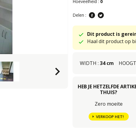
Hoeveelheid :
0
Delen :
Dit product is gere
Haal dit product op bi
WIDTH :
34 cm
HOOGT
keyboard_arrow_right
HEB JE HETZELFDE ARTIK
THUIS?
Zero moeite
VERKOOP HET!