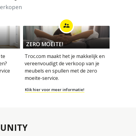
 verkopen
supervisor_account
ZERO MOEITE!
 te
Troc.com maakt het je makkelijk en
en?
vereenvoudigt de verkoop van je
rvice
meubels en spullen met de zero
moeite-service.
Klik hier voor meer informatie!
UNITY