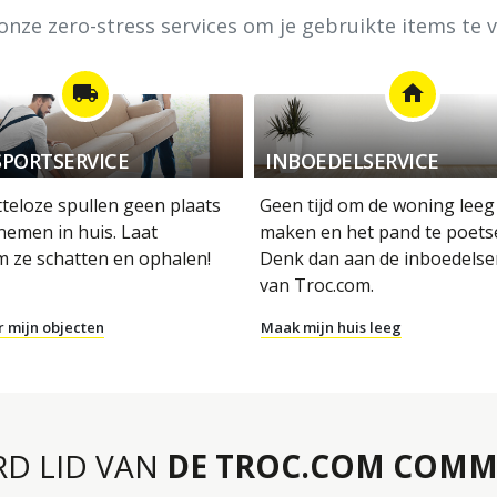
nze zero-stress services om je gebruikte items te
local_shipping
home
PORTSERVICE
INBOEDELSERVICE
tteloze spullen geen plaats
Geen tijd om de woning leeg
nemen in huis. Laat
maken en het pand te poets
m ze schatten en ophalen!
Denk dan aan de inboedelse
van Troc.com.
r mijn objecten
Maak mijn huis leeg
RD LID VAN
DE TROC.COM COMM