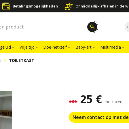
Betalingsmogelijkheden
Onmiddellijk afhalen in de w
search
geluid
Vrije tijd
Doe-het-zelf
Baby-art
Multimedia
r
TOILETKAST
25 €
30 €
Incl. taxen
Neem contact op met de