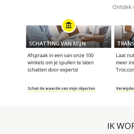
Ontdek o
account_balance
SCHATTING VAN MIJN
TRANS
OBJECTEN
Afspraak in een van onze 100
Laat nu
winkels om je spullen te laten
meer in
schatten door experts!
Troc.co
Schat de waarde van mijn objecten
Verwijde
IK WO