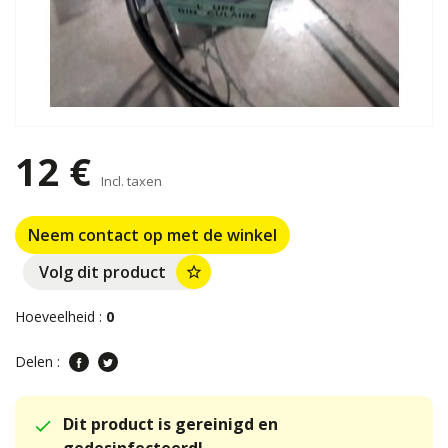
12 €
Incl. taxen
Neem contact op met de winkel
Volg dit product
star_border
Hoeveelheid :
0
Delen :
Dit product is gereinigd en