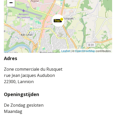
−
Leaflet
| ©
OpenStreetMap
contributors
Adres
Zone commerciale du Rusquet
rue Jean Jacques Audubon
22300, Lannion
Openingstijden
De Zondag gesloten
Maandag