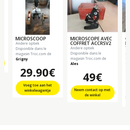
MICROSCOOP
MICROSCOPE AVEC
OB
COFFRET ACCRSV2
P
andere optiek
70
andere optiek
Disponible dans le
a
Disponible dans le
magasin Troc.com de
Di
magasin Troc.com de
Grigny
ma
Ales
29.90€
Ch
49€
Voeg toe aan het
Neem contact op met
winkelwagentje
de winkel