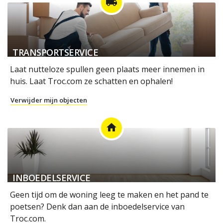
local_shipping
TRANSPORTSERVICE
Laat nutteloze spullen geen plaats meer innemen in
huis. Laat Troc.com ze schatten en ophalen!
Verwijder mijn objecten
home
INBOEDELSERVICE
Geen tijd om de woning leeg te maken en het pand te
poetsen? Denk dan aan de inboedelservice van
Troc.com.